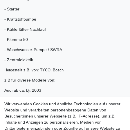
- Starter
- Kraftstoffpumpe
- Kühlerlüfter-Nachlauf
- Klemme 50
- Waschwasser-Pumpe / SWRA
- Zentralelektrik
Hergestellt z.B. von: TYCO, Bosch
z.B für diverse Modelle von:
Audi ab ca. Bj. 2003
Seat ab ca. Bj. 2003
Wir verwenden Cookies und ähnliche Technologien auf unserer
Website und verarbeiten personenbezogene Daten von
Skoda ab ca. Bj. 2003
Besucher:innen unserer Webseite (z.B. IP-Adresse), um z.B.
VW ab ca. Bj. 2003
Inhalte und Anzeigen zu personalisieren, Medien von
Drittanbietern einzubinden oder Zugriffe auf unsere Website zu