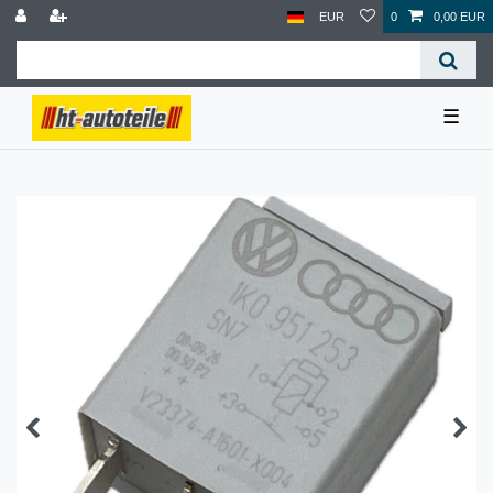
EUR
0
0,00 EUR
☰