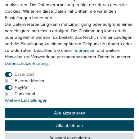
Natürlich auch für Bastler geeignet
analysieren. Die Datenverarbeitung erfolgt erst durch gesetzte
Cookies. Wir teilen diese Daten mit Dritten, die wir in den
Größere Mengen auf Anfrage
Einstellungen benennen.
Die Datenverarbeitung kann mit Einwilligung oder aufgrund eines
berechtigten Interesses erfolgen. Die Zustimmung kann erteilt
oder abgelehnt werden. Es besteht das Recht, nicht einzuwilligen
Lieferzeit etwa 1 bis 3 Werktage
und die Einwilligung zu einem späteren Zeitpunkt zu ändern oder
zu widerrufen. Beachten Sie unser
Impressum
und weitere
Hinweise zur Verwendung personenbezogener Daten in unserer
Daten­schutz­erklärung
.
Impressum
Daten­schutz­erklärung
AGB
Essenziell
Externe Medien
Widerrufs­recht
Kontakt
Vertrag widerrufen
PayPal
Funktional
Weitere Einstellungen
© Copyright 2026 | Alle Rechte vorbehalten.
Alle akzeptieren
Alle ablehnen
Auswahl akzeptieren