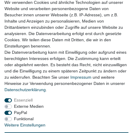
Wir verwenden Cookies und ähnliche Technologien auf unserer
Website und verarbeiten personenbezogene Daten von
für:
Besucher:innen unserer Webseite (z.B. IP-Adresse), um z.B.
VW New Beetle Bj. 1998 - 2010
Inhalte und Anzeigen zu personalisieren, Medien von
Drittanbietern einzubinden oder Zugriffe auf unsere Website zu
VW New Beetle Cabrio Bj. 2002 - 2010
analysieren. Die Datenverarbeitung erfolgt erst durch gesetzte
Cookies. Wir teilen diese Daten mit Dritten, die wir in den
VW Passat 3BG Bj. 10/2000 - 2005
Einstellungen benennen.
Die Datenverarbeitung kann mit Einwilligung oder aufgrund eines
berechtigten Interesses erfolgen. Die Zustimmung kann erteilt
oder abgelehnt werden. Es besteht das Recht, nicht einzuwilligen
Lieferzeit etwa 1 bis 3 Werktage
und die Einwilligung zu einem späteren Zeitpunkt zu ändern oder
zu widerrufen. Beachten Sie unser
Impressum
und weitere
Hinweise zur Verwendung personenbezogener Daten in unserer
Daten­schutz­erklärung
.
Impressum
Daten­schutz­erklärung
AGB
Essenziell
Externe Medien
Widerrufs­recht
Kontakt
Vertrag widerrufen
PayPal
Funktional
Weitere Einstellungen
© Copyright 2026 | Alle Rechte vorbehalten.