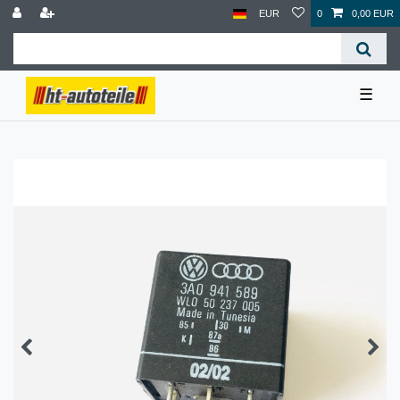
EUR
0
0,00 EUR
☰