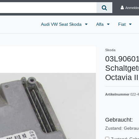
Anmelde
Audi VW Seat Skoda
Alfa
Fiat
Skoda
03L90601
Schaltge
Octavia I
Artikelnummer
022-
Gebraucht:
Zustand: Gebrau
Zustand: Geb