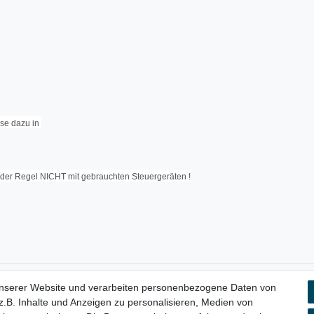
se dazu in
n der Regel NICHT mit gebrauchten Steuergeräten !
unserer Website und verarbeiten personenbezogene Daten von
aten­schutz­erklärung
AGB
Widerrufs­recht
Vertrag widerru
.B. Inhalte und Anzeigen zu personalisieren, Medien von