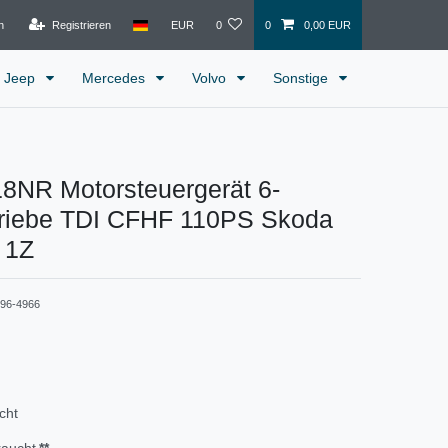
n
Registrieren
EUR
0
0
0,00 EUR
Jeep
Mercedes
Volvo
Sonstige
8NR Motorsteuergerät 6-
triebe TDI CFHF 110PS Skoda
I 1Z
496-4966
cht
raucht
**