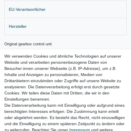
EU-Verantwortlicher
Hersteller
Original gearbox control unit
for 6 speed automatic gearbox
Wir verwenden Cookies und ähnliche Technologien auf unserer
Website und verarbeiten personenbezogene Daten von
for 3.6 V6 engine, BLV
Besucher:innen unserer Webseite (z.B. IP-Adresse), um z.B.
fits for:
Inhalte und Anzeigen zu personalisieren, Medien von
Drittanbietern einzubinden oder Zugriffe auf unsere Website zu
VW Passat Bj. 03.2005-05.2006
analysieren. Die Datenverarbeitung erfolgt erst durch gesetzte
Cookies. Wir teilen diese Daten mit Dritten, die wir in den
Einstellungen benennen.
Die Datenverarbeitung kann mit Einwilligung oder aufgrund eines
berechtigten Interesses erfolgen. Die Zustimmung kann erteilt
oder abgelehnt werden. Es besteht das Recht, nicht einzuwilligen
Lieferzeit etwa 1 bis 3 Werktage
und die Einwilligung zu einem späteren Zeitpunkt zu ändern oder
zu widerrufen. Beachten Sie unser
Impressum
und weitere