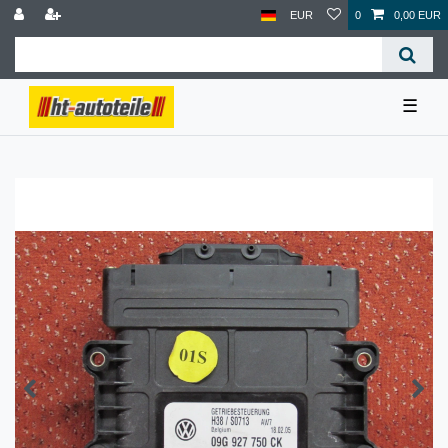
EUR
0
0,00 EUR
☰