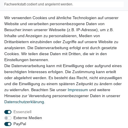
Fachwerkstatt codiert und angelernt werden.
Eventuell benötigte Codes können von uns nicht geliefert werden.
Wir verwenden Cookies und ähnliche Technologien auf unserer
Website und verarbeiten personenbezogene Daten von
Bitte klären Sie mit der Werkstatt Ihres Vertrauens
im Vorfeld
ob diese dazu
Besucher:innen unserer Webseite (z.B. IP-Adresse), um z.B.
in
Inhalte und Anzeigen zu personalisieren, Medien von
der Lage ist und das gekaufte Teil auch einbauen möchte!
Drittanbietern einzubinden oder Zugriffe auf unsere Website zu
analysieren. Die Datenverarbeitung erfolgt erst durch gesetzte
Original Hersteller- Werkstätten (z.B. Audi oder VW) können das in der Regel
Cookies. Wir teilen diese Daten mit Dritten, die wir in den
NICHT mit gebrauchten Steuergeräten !
Einstellungen benennen.
Die Datenverarbeitung kann mit Einwilligung oder aufgrund eines
berechtigten Interesses erfolgen. Die Zustimmung kann erteilt
oder abgelehnt werden. Es besteht das Recht, nicht einzuwilligen
Lieferzeit etwa 1 bis 3 Werktage
und die Einwilligung zu einem späteren Zeitpunkt zu ändern oder
zu widerrufen. Beachten Sie unser
Impressum
und weitere
Hinweise zur Verwendung personenbezogener Daten in unserer
Daten­schutz­erklärung
.
Impressum
Daten­schutz­erklärung
AGB
Essenziell
Externe Medien
Widerrufs­recht
Kontakt
Vertrag widerrufen
PayPal