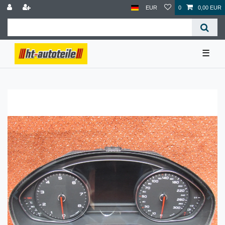
EUR
0
0,00 EUR
☰