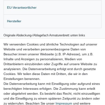
EU-Verantwortlicher
Hersteller
Originale Abdeckung-/Ablagefach Armaturenbrett unten links
Farbe: 82V, titanschwarz
Wir verwenden Cookies und ähnliche Technologien auf unserer
Website und verarbeiten personenbezogene Daten von
- für Fahrzeuge mit Lenkrad links
Besucher:innen unserer Webseite (z.B. IP-Adresse), um z.B.
Lieferung wie abgebildet
Inhalte und Anzeigen zu personalisieren, Medien von
Drittanbietern einzubinden oder Zugriffe auf unsere Website zu
für:
analysieren. Die Datenverarbeitung erfolgt erst durch gesetzte
Cookies. Wir teilen diese Daten mit Dritten, die wir in den
VW Sportsvan AM Bj. 02.2014 – 06.2020
Einstellungen benennen.
Die Datenverarbeitung kann mit Einwilligung oder aufgrund eines
berechtigten Interesses erfolgen. Die Zustimmung kann erteilt
oder abgelehnt werden. Es besteht das Recht, nicht einzuwilligen
Lieferzeit etwa 1 bis 3 Werktage
und die Einwilligung zu einem späteren Zeitpunkt zu ändern oder
zu widerrufen. Beachten Sie unser
Impressum
und weitere