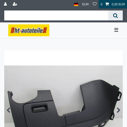
EUR
0
0,00 EUR
☰