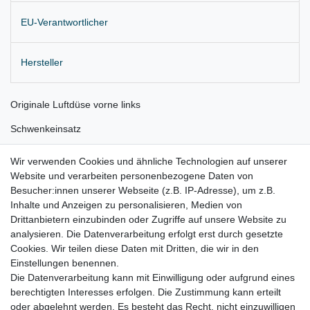
EU-Verantwortlicher
Hersteller
Originale Luftdüse vorne links
Schwenkeinsatz
Farbe: 9B9, satinschwarz
Wir verwenden Cookies und ähnliche Technologien auf unserer
Website und verarbeiten personenbezogene Daten von
Lieferung wie abgebildet
Besucher:innen unserer Webseite (z.B. IP-Adresse), um z.B.
für:
Inhalte und Anzeigen zu personalisieren, Medien von
Drittanbietern einzubinden oder Zugriffe auf unsere Website zu
Skoda Fabia II Bj. 2010 - 2014 (ab Facelift)
analysieren. Die Datenverarbeitung erfolgt erst durch gesetzte
Cookies. Wir teilen diese Daten mit Dritten, die wir in den
Skoda Roomster Bj. 2010 - 2015 (ab Facelift)
Einstellungen benennen.
Die Datenverarbeitung kann mit Einwilligung oder aufgrund eines
berechtigten Interesses erfolgen. Die Zustimmung kann erteilt
oder abgelehnt werden. Es besteht das Recht, nicht einzuwilligen
Lieferzeit etwa 1 bis 3 Werktage