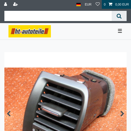
EUR
0
0,00 EUR
☰