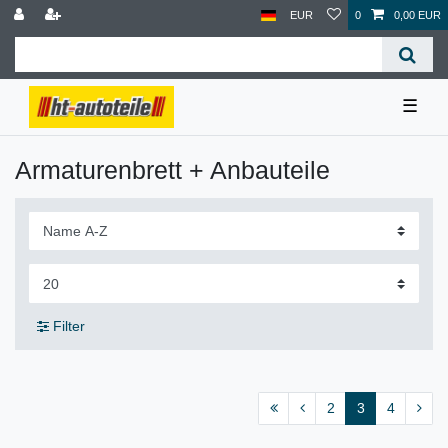
EUR
0
0,00 EUR
☰
Armaturenbrett + Anbauteile
Filter
2
3
4