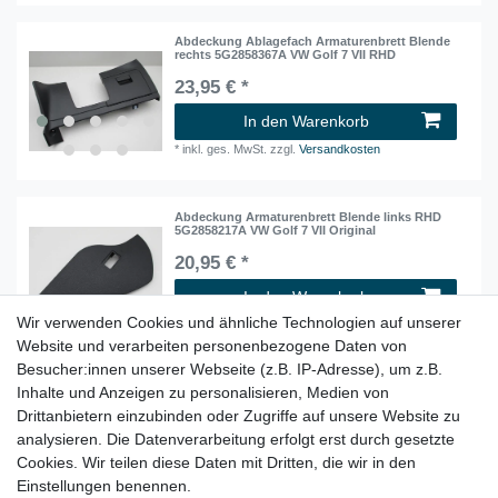
Abdeckung Ablagefach Armaturenbrett Blende
rechts 5G2858367A VW Golf 7 VII RHD
23,95 € *
In den Warenkorb
*
inkl. ges. MwSt.
zzgl.
Versandkosten
Abdeckung Armaturenbrett Blende links RHD
5G2858217A VW Golf 7 VII Original
20,95 € *
In den Warenkorb
Wir verwenden Cookies und ähnliche Technologien auf unserer
*
inkl. ges. MwSt.
zzgl.
Versandkosten
Website und verarbeiten personenbezogene Daten von
Besucher:innen unserer Webseite (z.B. IP-Adresse), um z.B.
Inhalte und Anzeigen zu personalisieren, Medien von
Abdeckung Armaturenbrett Blende rechts RHD
5G0858218 VW Golf 7 VII Original
Drittanbietern einzubinden oder Zugriffe auf unsere Website zu
19,50 € *
analysieren. Die Datenverarbeitung erfolgt erst durch gesetzte
Cookies. Wir teilen diese Daten mit Dritten, die wir in den
In den Warenkorb
Einstellungen benennen.