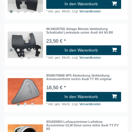
In den Warenkorb
*
inkl. ges. MwSt.
zzgl.
Versandkosten
8K1863075D Ablage Blende Verkleidung
Schalttafel Lenksäule unten Audi A4 A5 B8
23,50 € *
In den Warenkorb
*
inkl. ges. MwSt.
zzgl.
Versandkosten
8S0857086B 6PS Abdeckung Verkleidung
Armaturenbrett rechts Audi TT 8S original
18,50 € *
In den Warenkorb
*
inkl. ges. MwSt.
zzgl.
Versandkosten
8S1820903 Luftausströmer Luftdüse
Ausströmer GLW Düse vorne mitte Audi TT FV
8S