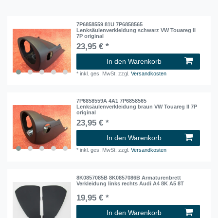
7P6858559 81U 7P6858565
Lenksäulenverkleidung schwarz VW Touareg II
7P original
23,95 € *
In den Warenkorb
*
inkl. ges. MwSt.
zzgl.
Versandkosten
7P6858559A 4A1 7P6858565
Lenksäulenverkleidung braun VW Touareg II 7P
original
23,95 € *
In den Warenkorb
*
inkl. ges. MwSt.
zzgl.
Versandkosten
8K0857085B 8K0857086B Armaturenbrett
Verkleidung links rechts Audi A4 8K A5 8T
19,95 € *
In den Warenkorb