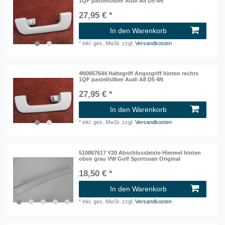
1QF pastellsilber Audi A8 D5 4N
27,95 € *
In den Warenkorb
*
inkl. ges. MwSt.
zzgl.
Versandkosten
4N0857644 Haltegriff Angstgriff hinten rechts
1QF pastellsilber Audi A8 D5 4N
27,95 € *
In den Warenkorb
*
inkl. ges. MwSt.
zzgl.
Versandkosten
510867617 Y20 Abschlussleiste Himmel hinten
oben grau VW Golf Sportsvan Original
18,50 € *
In den Warenkorb
*
inkl. ges. MwSt.
zzgl.
Versandkosten