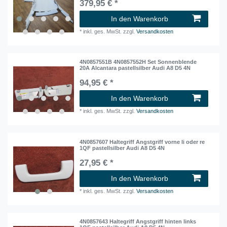
379,95 € *
In den Warenkorb
*
inkl. ges. MwSt.
zzgl.
Versandkosten
4N0857551B 4N0857552H Set Sonnenblende
20A Alcantara pastellsilber Audi A8 D5 4N
94,95 € *
In den Warenkorb
*
inkl. ges. MwSt.
zzgl.
Versandkosten
4N0857607 Haltegriff Angstgriff vorne li oder re
1QF pastellsilber Audi A8 D5 4N
27,95 € *
In den Warenkorb
*
inkl. ges. MwSt.
zzgl.
Versandkosten
4N0857643 Haltegriff Angstgriff hinten links