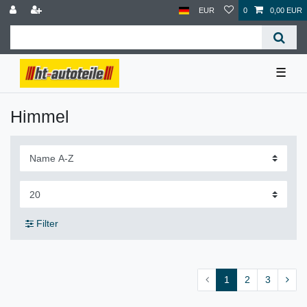
EUR
0
0,00 EUR
☰
Himmel
Filter
1
2
3