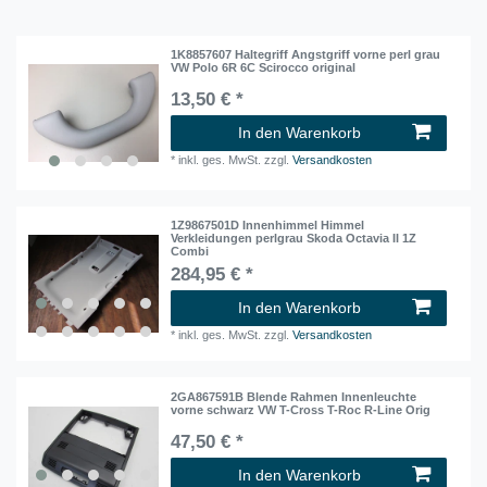
1K8857607 Haltegriff Angstgriff vorne perl grau
VW Polo 6R 6C Scirocco original
13,50 € *
In den Warenkorb
*
inkl. ges. MwSt.
zzgl.
Versandkosten
1Z9867501D Innenhimmel Himmel
Verkleidungen perlgrau Skoda Octavia II 1Z
Combi
284,95 € *
In den Warenkorb
*
inkl. ges. MwSt.
zzgl.
Versandkosten
2GA867591B Blende Rahmen Innenleuchte
vorne schwarz VW T-Cross T-Roc R-Line Orig
47,50 € *
In den Warenkorb