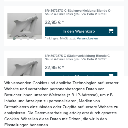
6R4867287Q C-Säulenverkleidung Blende C-
Säule 4-Türer links grau VW Polo V 6R/6C
22,95 € *
In den Warenkorb
*
inkl. ges. MwSt.
zzgl.
Versandkosten
6R4867287S C-Säulenverkleidung Blende C-
Säule 4-Türer links grau VW Polo V 6R/6C
22,95 € *
In den Warenkorb
Wir verwenden Cookies und ähnliche Technologien auf unserer
*
inkl. ges. MwSt.
zzgl.
Versandkosten
Website und verarbeiten personenbezogene Daten von
Besucher:innen unserer Webseite (z.B. IP-Adresse), um z.B.
Inhalte und Anzeigen zu personalisieren, Medien von
6R4867288 C-Säulenverkleidung Blende C-Säule
4-Türer rechts grau VW Polo V 6R/6C
Drittanbietern einzubinden oder Zugriffe auf unsere Website zu
22,95 € *
analysieren. Die Datenverarbeitung erfolgt erst durch gesetzte
Cookies. Wir teilen diese Daten mit Dritten, die wir in den
In den Warenkorb
Einstellungen benennen.