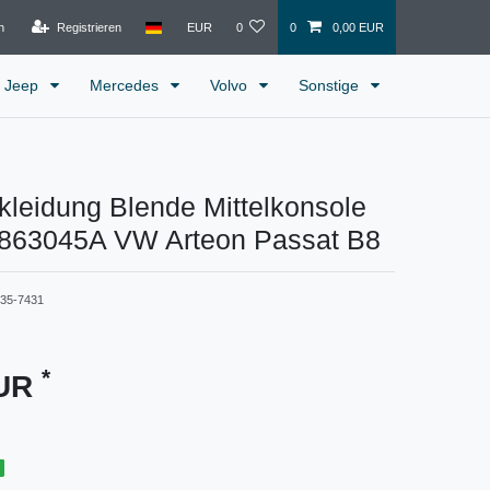
n
Registrieren
EUR
0
0
0,00 EUR
Jeep
Mercedes
Volvo
Sonstige
kleidung Blende Mittelkonsole
1863045A VW Arteon Passat B8
835-7431
*
EUR
g