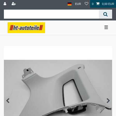
EUR
0
0,00 EUR
☰