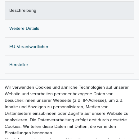
Beschreibung
Weitere Details
EU-Verantwortlicher
Hersteller
Originale Säulenverkleidung,
C-Säule links
Wir verwenden Cookies und ähnliche Technologien auf unserer
Website und verarbeiten personenbezogene Daten von
Farbe: Y20, perlgrau
Besucher:innen unserer Webseite (z.B. IP-Adresse), um z.B.
Lieferung wie abgebildet
Inhalte und Anzeigen zu personalisieren, Medien von
Drittanbietern einzubinden oder Zugriffe auf unsere Website zu
für:
analysieren. Die Datenverarbeitung erfolgt erst durch gesetzte
Cookies. Wir teilen diese Daten mit Dritten, die wir in den
VW Tiguan I Bj. 2007 - 2016
Einstellungen benennen.