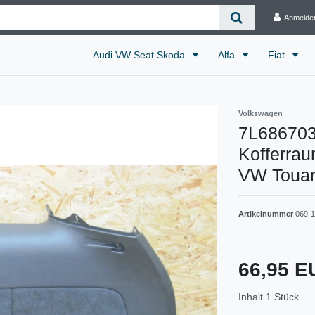
Anmelde
Audi VW Seat Skoda
Alfa
Fiat
Volkswagen
7L68670
Kofferrau
VW Touare
Artikelnummer
069-
66,95 
Inhalt
1
Stück