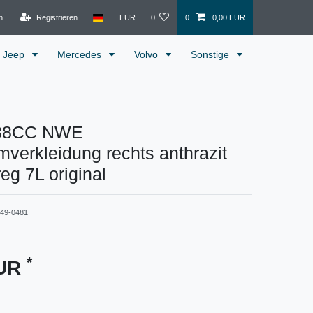
n
Registrieren
EUR
0
0
0,00 EUR
Jeep
Mercedes
Volvo
Sonstige
38CC NWE
mverkleidung rechts anthrazit
g 7L original
149-0481
*
EUR