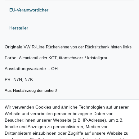
EU-Verantwortlicher
Hersteller
Originale VW R-Line
links
Rückenlehne von der Rücksitzbank hinten
Farbe:
KCT, titanschwarz / kristallgrau
Alcantara/Leder
Ausstattungsvariante: - OH
PR- N7N, N7K
Aus Neufahrzeug demontiert!
Lieferung wie abgebildet
Wir verwenden Cookies und ähnliche Technologien auf unserer
für:
Website und verarbeiten personenbezogene Daten von
Besucher:innen unserer Webseite (z.B. IP-Adresse), um z.B.
VW Arteon 3H Bj. 06.2017 – 07.2020 ( Einbauzeitraum für
Inhalte und Anzeigen zu personalisieren, Medien von
Lehnenbezug )
Drittanbietern einzubinden oder Zugriffe auf unsere Website zu