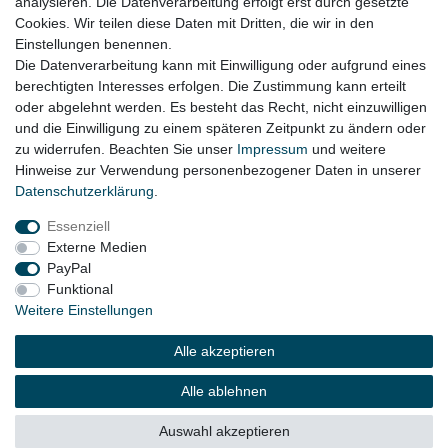
analysieren. Die Datenverarbeitung erfolgt erst durch gesetzte
VW Arteon 3H Bj. 07.2020 - 11.2024 ( passt baulich Bezug passt
Cookies. Wir teilen diese Daten mit Dritten, die wir in den
nicht )
Einstellungen benennen.
Die Datenverarbeitung kann mit Einwilligung oder aufgrund eines
berechtigten Interesses erfolgen. Die Zustimmung kann erteilt
oder abgelehnt werden. Es besteht das Recht, nicht einzuwilligen
Lieferzeit etwa 1 bis 3 Werktage
und die Einwilligung zu einem späteren Zeitpunkt zu ändern oder
zu widerrufen. Beachten Sie unser
Impressum
und weitere
Hinweise zur Verwendung personenbezogener Daten in unserer
Daten­schutz­erklärung
.
Impressum
Daten­schutz­erklärung
AGB
Essenziell
Externe Medien
Widerrufs­recht
Kontakt
Vertrag widerrufen
PayPal
Funktional
Weitere Einstellungen
© Copyright 2026 | Alle Rechte vorbehalten.
Alle akzeptieren
Alle ablehnen
Auswahl akzeptieren