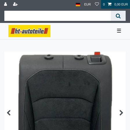
EUR
0
0,00 EUR
☰