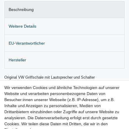
Beschreibung
Weitere Details
EU-Verantwortlicher
Hersteller
Original VW Griffschale mit Lautsprecher und Schalter
für die Tür vorne rechts
Wir verwenden Cookies und ähnliche Technologien auf unserer
Website und verarbeiten personenbezogene Daten von
Farbe: 5W8, anthrazit-metallic (grau)
Besucher:innen unserer Webseite (z.B. IP-Adresse), um z.B.
Inhalte und Anzeigen zu personalisieren, Medien von
Lieferung wie abgebildet
Drittanbietern einzubinden oder Zugriffe auf unsere Website zu
für:
analysieren. Die Datenverarbeitung erfolgt erst durch gesetzte
Cookies. Wir teilen diese Daten mit Dritten, die wir in den
VW Phaeton Bj. 2002 - 05/2009