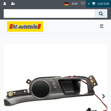
EUR
0
0,00 EUR
☰