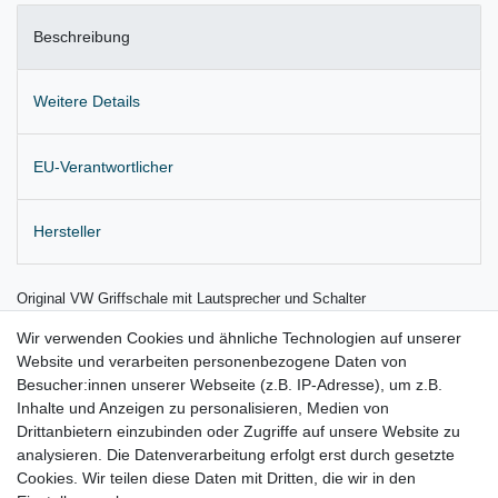
Beschreibung
Weitere Details
EU-Verantwortlicher
Hersteller
Original VW Griffschale mit Lautsprecher und Schalter
für die Tür hinten links
Wir verwenden Cookies und ähnliche Technologien auf unserer
Website und verarbeiten personenbezogene Daten von
Farbe: 5W8, anthrazit-metallic (grau)
Besucher:innen unserer Webseite (z.B. IP-Adresse), um z.B.
Inhalte und Anzeigen zu personalisieren, Medien von
Lieferung wie abgebildet
Drittanbietern einzubinden oder Zugriffe auf unsere Website zu
für:
analysieren. Die Datenverarbeitung erfolgt erst durch gesetzte
Cookies. Wir teilen diese Daten mit Dritten, die wir in den
VW Phaeton Bj. 2002 - 05/2009