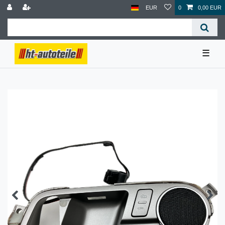
EUR
0
0,00 EUR
☰