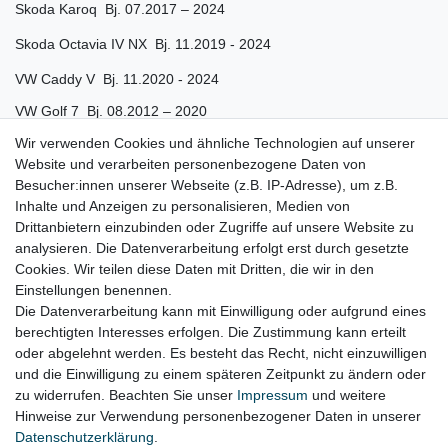
Skoda Karoq Bj. 07.2017 – 2024
Skoda Octavia IV NX Bj. 11.2019 - 2024
VW Caddy V Bj. 11.2020 - 2024
VW Golf 7 Bj. 08.2012 – 2020
Wir verwenden Cookies und ähnliche Technologien auf unserer
VW Golf 8 5H CD1 Bj. 08.2019 – 2024
Website und verarbeiten personenbezogene Daten von
VW Sportsvan AM Bj. 02.2014 – 08.2020
Besucher:innen unserer Webseite (z.B. IP-Adresse), um z.B.
Inhalte und Anzeigen zu personalisieren, Medien von
VW Touran II 5T Bj. 05.2015 – 2024
Drittanbietern einzubinden oder Zugriffe auf unsere Website zu
VW T-Roc A11 Bj. 11.2017 – 2024
analysieren. Die Datenverarbeitung erfolgt erst durch gesetzte
Cookies. Wir teilen diese Daten mit Dritten, die wir in den
Einstellungen benennen.
Die Datenverarbeitung kann mit Einwilligung oder aufgrund eines
berechtigten Interesses erfolgen. Die Zustimmung kann erteilt
oder abgelehnt werden. Es besteht das Recht, nicht einzuwilligen
Lieferzeit etwa 1 bis 3 Werktage
und die Einwilligung zu einem späteren Zeitpunkt zu ändern oder
zu widerrufen. Beachten Sie unser
Impressum
und weitere
Hinweise zur Verwendung personenbezogener Daten in unserer
Daten­schutz­erklärung
.
Impressum
Daten­schutz­erklärung
AGB