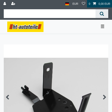
EUR
0
0,00 EUR
☰