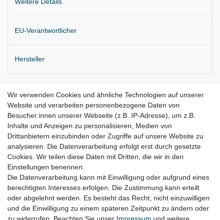
Weitere Details
EU-Verantwortlicher
Hersteller
2x originale Verriegelungslager für den Verdeckkasten-Deckel
Wir verwenden Cookies und ähnliche Technologien auf unserer
Website und verarbeiten personenbezogene Daten von
Einbauposition: links und rechts
Besucher:innen unserer Webseite (z.B. IP-Adresse), um z.B.
Lieferung wie abgebildet
Inhalte und Anzeigen zu personalisieren, Medien von
Drittanbietern einzubinden oder Zugriffe auf unsere Website zu
für:
analysieren. Die Datenverarbeitung erfolgt erst durch gesetzte
Cookies. Wir teilen diese Daten mit Dritten, die wir in den
VW Eos Bj. 2006 - 2015
Einstellungen benennen.
Die Datenverarbeitung kann mit Einwilligung oder aufgrund eines
berechtigten Interesses erfolgen. Die Zustimmung kann erteilt
oder abgelehnt werden. Es besteht das Recht, nicht einzuwilligen
Lieferzeit etwa 1 bis 3 Werktage
und die Einwilligung zu einem späteren Zeitpunkt zu ändern oder
zu widerrufen. Beachten Sie unser
Impressum
und weitere