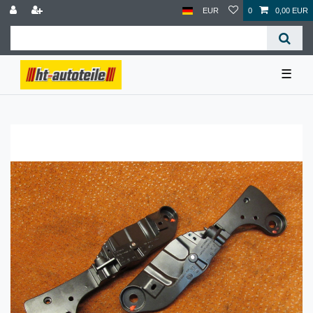
EUR
0
0,00 EUR
☰