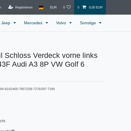
n
Registrieren
EUR
0
0
0,00 EUR
Jeep
Mercedes
Volvo
Sonstige
il Schloss Verdeck vorne links
3F Audi A3 8P VW Golf 6
94-8142/405-7857/338-7276/397-7349
cht
raucht
**