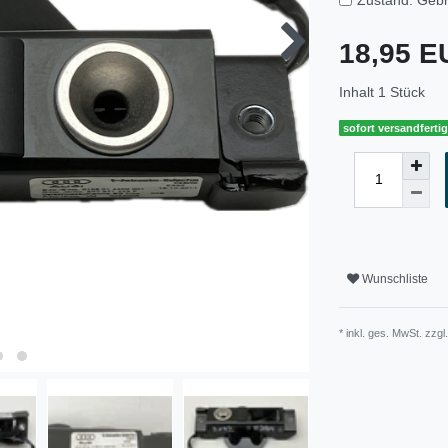
18,95 
Inhalt
1
Stück
sofort versandferti
Wunschliste
* inkl. ges. MwSt. zzgl