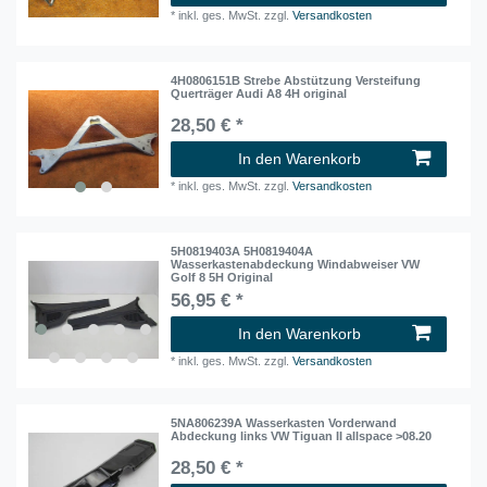
*
inkl. ges. MwSt.
zzgl.
Versandkosten
4H0806151B Strebe Abstützung Versteifung
Querträger Audi A8 4H original
28,50 € *
In den Warenkorb
*
inkl. ges. MwSt.
zzgl.
Versandkosten
5H0819403A 5H0819404A
Wasserkastenabdeckung Windabweiser VW
Golf 8 5H Original
56,95 € *
In den Warenkorb
*
inkl. ges. MwSt.
zzgl.
Versandkosten
5NA806239A Wasserkasten Vorderwand
Abdeckung links VW Tiguan II allspace >08.20
28,50 € *