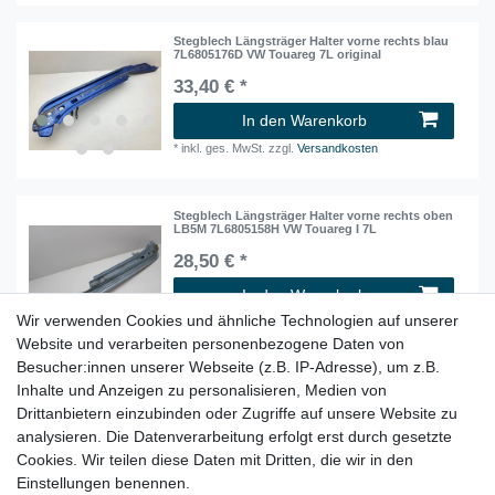
Stegblech Längsträger Halter vorne rechts blau
7L6805176D VW Touareg 7L original
33,40 € *
In den Warenkorb
*
inkl. ges. MwSt.
zzgl.
Versandkosten
Stegblech Längsträger Halter vorne rechts oben
LB5M 7L6805158H VW Touareg I 7L
28,50 € *
In den Warenkorb
Wir verwenden Cookies und ähnliche Technologien auf unserer
*
inkl. ges. MwSt.
zzgl.
Versandkosten
Website und verarbeiten personenbezogene Daten von
Besucher:innen unserer Webseite (z.B. IP-Adresse), um z.B.
Inhalte und Anzeigen zu personalisieren, Medien von
Stoßstange Aufprallträger Stossfängerträger
hinten 4L0807309 Audi Q7 4L Original
Drittanbietern einzubinden oder Zugriffe auf unsere Website zu
37,95 € *
analysieren. Die Datenverarbeitung erfolgt erst durch gesetzte
Cookies. Wir teilen diese Daten mit Dritten, die wir in den
In den Warenkorb
Einstellungen benennen.