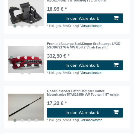
6Q0823480B VW Touareg I 7L Original
18,95 € *
In den Warenkorb
*
inkl. ges. MwSt.
zzgl.
Versandkosten
Frontstoßstange Stoßfänger Stoßstange LY3D
5G0807217GA VW Golf 7 VII ab Facelift
332,50 € *
In den Warenkorb
*
inkl. ges. MwSt.
zzgl.
Versandkosten
Gasdruckfeder Lifter Dämpfer Halter
Motorhaube 5TA823359 VW Touran II 5T origin
17,20 € *
In den Warenkorb
*
inkl. ges. MwSt.
zzgl.
Versandkosten