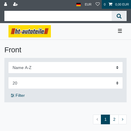
EUR
0
0,00 EUR
☰
Front
Filter
1
2