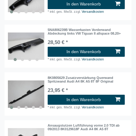
In den Warenkorb
*
inkl. ges. MwSt.
zzgl.
Versandkosten
5NA806239B Wasserkasten Vorderwand
Abdeckung links VW Tiguan II allspace 08.20>
28,50 € *
In den Warenkorb
*
inkl. ges. MwSt.
zzgl.
Versandkosten
8K0805629 Zusatzverstärkung Querwand
Spritzwand Audi A4 8K A5 8T 8F Original
23,95 € *
In den Warenkorb
*
inkl. ges. MwSt.
zzgl.
Versandkosten
Ansaugstutzen Luftführung vorne 2.0 TDI ab
09/2013 8K0129618F Audi A4 8K A5 8T