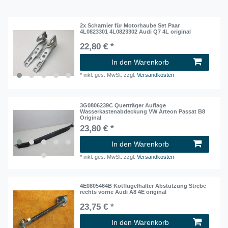
2x Scharnier für Motorhaube Set Paar
4L0823301 4L0823302 Audi Q7 4L original
22,80 € *
In den Warenkorb
*
inkl. ges. MwSt.
zzgl.
Versandkosten
3G0806239C Querträger Auflage
Wasserkastenabdeckung VW Arteon Passat B8
Original
23,80 € *
In den Warenkorb
*
inkl. ges. MwSt.
zzgl.
Versandkosten
4E0805464B Kotflügelhalter Abstützung Strebe
rechts vorne Audi A8 4E original
23,75 € *
In den Warenkorb