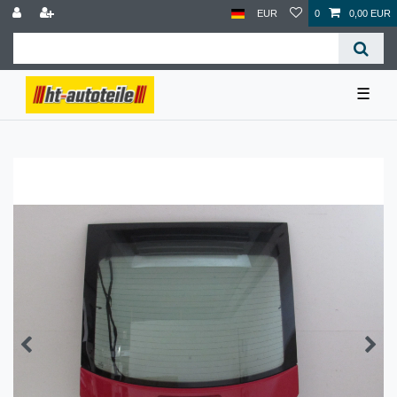
EUR
0
0,00 EUR
☰