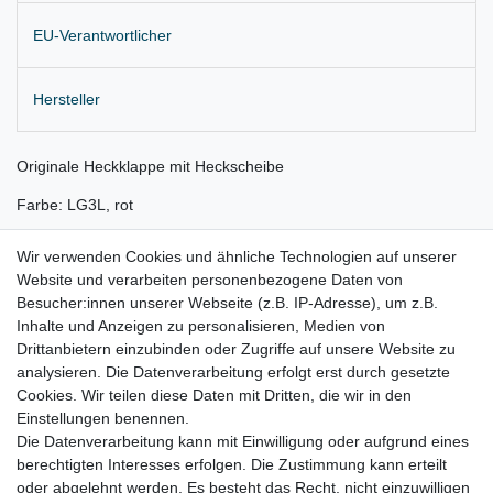
EU-Verantwortlicher
Hersteller
Originale Heckklappe mit Heckscheibe
Farbe: LG3L, rot
nur für Heckklappenöffner mit blau-weißem VW Logo !!
Wir verwenden Cookies und ähnliche Technologien auf unserer
Website und verarbeiten personenbezogene Daten von
Lieferung wie abgebildet
Besucher:innen unserer Webseite (z.B. IP-Adresse), um z.B.
für:
Inhalte und Anzeigen zu personalisieren, Medien von
Drittanbietern einzubinden oder Zugriffe auf unsere Website zu
VW New Beetle Bj. 1998 - 04/2001
analysieren. Die Datenverarbeitung erfolgt erst durch gesetzte
Cookies. Wir teilen diese Daten mit Dritten, die wir in den
Einstellungen benennen.
Die Datenverarbeitung kann mit Einwilligung oder aufgrund eines
berechtigten Interesses erfolgen. Die Zustimmung kann erteilt
oder abgelehnt werden. Es besteht das Recht, nicht einzuwilligen
Lieferzeit etwa 1 bis 3 Werktage