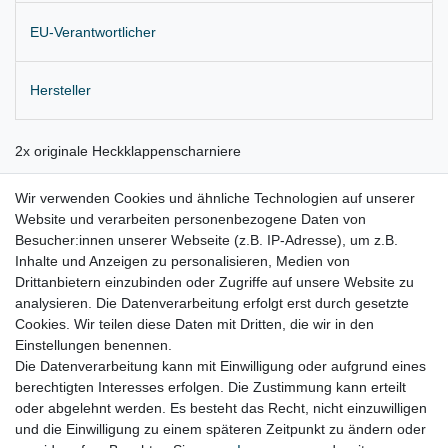
EU-Verantwortlicher
Hersteller
2x originale Heckklappenscharniere
Einbauposition: hinten links und rechts
Wir verwenden Cookies und ähnliche Technologien auf unserer
Website und verarbeiten personenbezogene Daten von
Farbe: LG3L, rot
Besucher:innen unserer Webseite (z.B. IP-Adresse), um z.B.
Lieferung wie abgebildet
Inhalte und Anzeigen zu personalisieren, Medien von
Drittanbietern einzubinden oder Zugriffe auf unsere Website zu
für:
analysieren. Die Datenverarbeitung erfolgt erst durch gesetzte
Cookies. Wir teilen diese Daten mit Dritten, die wir in den
VW New Beetle Bj. 1998 - 2005 ( vor Facelift )
Einstellungen benennen.
Die Datenverarbeitung kann mit Einwilligung oder aufgrund eines
berechtigten Interesses erfolgen. Die Zustimmung kann erteilt
oder abgelehnt werden. Es besteht das Recht, nicht einzuwilligen
Lieferzeit etwa 1 bis 3 Werktage
und die Einwilligung zu einem späteren Zeitpunkt zu ändern oder