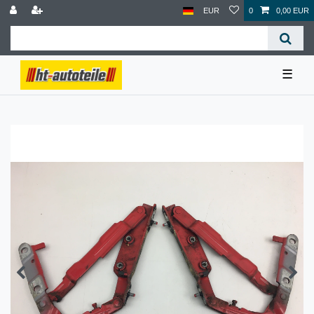
EUR
0
0,00 EUR
☰