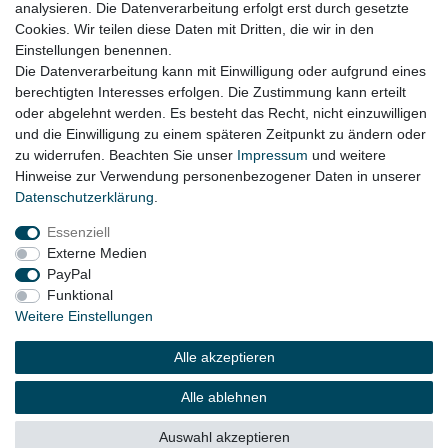
analysieren. Die Datenverarbeitung erfolgt erst durch gesetzte
Cookies. Wir teilen diese Daten mit Dritten, die wir in den
VW EOS Bj. 2006 - 2015
Einstellungen benennen.
Die Datenverarbeitung kann mit Einwilligung oder aufgrund eines
berechtigten Interesses erfolgen. Die Zustimmung kann erteilt
oder abgelehnt werden. Es besteht das Recht, nicht einzuwilligen
Lieferzeit etwa 1 bis 3 Werktage
und die Einwilligung zu einem späteren Zeitpunkt zu ändern oder
zu widerrufen. Beachten Sie unser
Impressum
und weitere
Hinweise zur Verwendung personenbezogener Daten in unserer
Daten­schutz­erklärung
.
Impressum
Daten­schutz­erklärung
AGB
Essenziell
Externe Medien
Widerrufs­recht
Kontakt
Vertrag widerrufen
PayPal
Funktional
Weitere Einstellungen
© Copyright 2026 | Alle Rechte vorbehalten.
Alle akzeptieren
Alle ablehnen
Auswahl akzeptieren