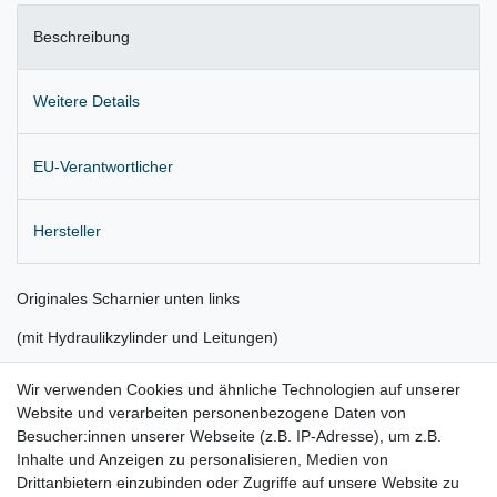
Beschreibung
Weitere Details
EU-Verantwortlicher
Hersteller
Originales Scharnier unten links
(mit Hydraulikzylinder und Leitungen)
für die Bewegung von Verdeckkastendeckel und Heckklappe
Wir verwenden Cookies und ähnliche Technologien auf unserer
Website und verarbeiten personenbezogene Daten von
Position: linke Seite, unteres großes Gelenk
Besucher:innen unserer Webseite (z.B. IP-Adresse), um z.B.
Lieferung wie abgebildet
Inhalte und Anzeigen zu personalisieren, Medien von
Drittanbietern einzubinden oder Zugriffe auf unsere Website zu
für: