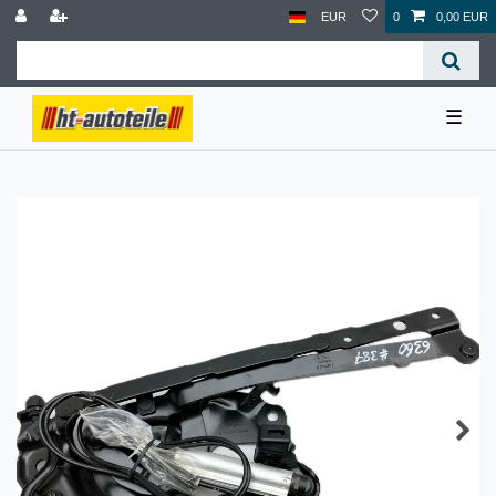
EUR
0
0,00 EUR
☰