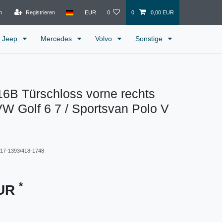
n
Registrieren
EUR
0
0
0,00 EUR
Jeep
Mercedes
Volvo
Sonstige
6B Türschloss vorne rechts
W Golf 6 7 / Sportsvan Polo V
17-1393/418-1748
*
EUR