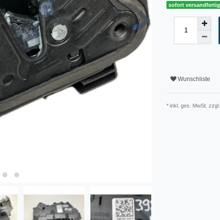
sofort versandferti
Wunschliste
* inkl. ges. MwSt. zzgl