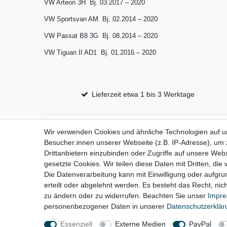
VW Arteon 3H Bj. 03.2017 – 2020
VW Sportsvan AM Bj. 02.2014 – 2020
VW Passat B8 3G Bj. 08.2014 – 2020
VW Tiguan II AD1 Bj. 01.2016 – 2020
Lieferzeit etwa 1 bis 3 Werktage
Wir verwenden Cookies und ähnliche Technologien auf 
Impressum
D
Besucher:innen unserer Webseite (z.B. IP-Adresse), um z
Drittanbietern einzubinden oder Zugriffe auf unsere Webs
gesetzte Cookies. Wir teilen diese Daten mit Dritten, die
Die Datenverarbeitung kann mit Einwilligung oder aufgru
erteilt oder abgelehnt werden. Es besteht das Recht, nich
zu ändern oder zu widerrufen. Beachten Sie unser
Impr
personenbezogener Daten in unserer
Daten­schutz­erklä
Essenziell
Externe Medien
PayPal