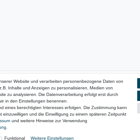
unserer Website und verarbeiten personenbezogene Daten von
aten­schutz­erklärung
AGB
Widerrufs­recht
Vertrag widerru
.B. Inhalte und Anzeigen zu personalisieren, Medien von
ite zu analysieren. Die Datenverarbeitung erfolgt erst durch
 wir in den Einstellungen benennen.
nd eines berechtigten Interesses erfolgen. Die Zustimmung kann
© Copyright 2026 | Alle Rechte vorbehalten.
t einzuwilligen und die Einwilligung zu einem späteren Zeitpunkt
essum
und weitere Hinweise zur Verwendung
rung
.
Funktional
Weitere Einstellungen