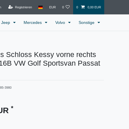
n
Registrieren
EUR
0
0
0,00 EUR
Jeep
Mercedes
Volvo
Sonstige
s Schloss Kessy vorne rechts
6B VW Golf Sportsvan Passat
485-3980
*
EUR