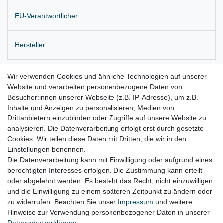
EU-Verantwortlicher
Hersteller
Originale Fensterhebermechanik auf Trägerblech
Wir verwenden Cookies und ähnliche Technologien auf unserer
Website und verarbeiten personenbezogene Daten von
Einbauposition: Tür hinten links
Besucher:innen unserer Webseite (z.B. IP-Adresse), um z.B.
Inhalte und Anzeigen zu personalisieren, Medien von
Lieferung wie abgebildet
Drittanbietern einzubinden oder Zugriffe auf unsere Website zu
für:
analysieren. Die Datenverarbeitung erfolgt erst durch gesetzte
Cookies. Wir teilen diese Daten mit Dritten, die wir in den
Audi A8 4E Bj. 2002 - 2010 (nicht für Langversion)
Einstellungen benennen.
Die Datenverarbeitung kann mit Einwilligung oder aufgrund eines
berechtigten Interesses erfolgen. Die Zustimmung kann erteilt
oder abgelehnt werden. Es besteht das Recht, nicht einzuwilligen
Lieferzeit etwa 1 bis 3 Werktage
und die Einwilligung zu einem späteren Zeitpunkt zu ändern oder
zu widerrufen. Beachten Sie unser
Impressum
und weitere
Hinweise zur Verwendung personenbezogener Daten in unserer
Daten­schutz­erklärung
.