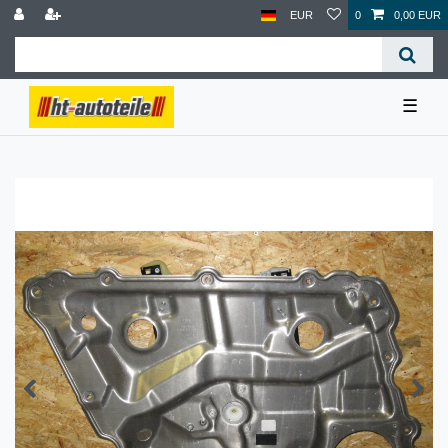
EUR
0
0,00 EUR
☰