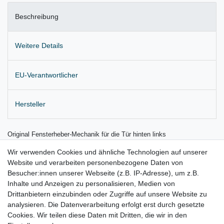
Beschreibung
Weitere Details
EU-Verantwortlicher
Hersteller
Original Fensterheber-Mechanik für die Tür hinten links
Lieferung wie abgebildet,
ohne Trägerplatte
Wir verwenden Cookies und ähnliche Technologien auf unserer
Website und verarbeiten personenbezogene Daten von
Gerne prüfen wir für Sie anhand Ihrer Fahrgestellnummer (VIN)
Besucher:innen unserer Webseite (z.B. IP-Adresse), um z.B.
Inhalte und Anzeigen zu personalisieren, Medien von
ob der Artikel bei Ihrem Fahrzeug passt
Drittanbietern einzubinden oder Zugriffe auf unsere Website zu
für:
analysieren. Die Datenverarbeitung erfolgt erst durch gesetzte
Cookies. Wir teilen diese Daten mit Dritten, die wir in den
VW Tiguan I Bj. 2007 - 2016