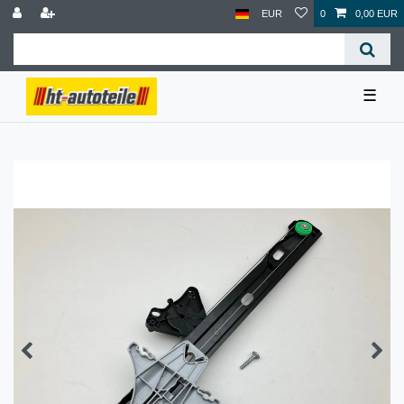
EUR
0
0,00 EUR
☰