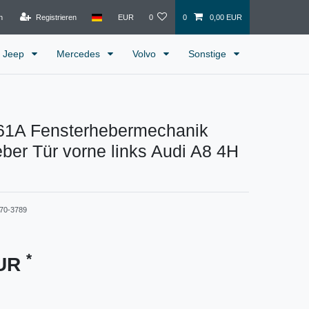
n
Registrieren
EUR
0
0
0,00 EUR
Jeep
Mercedes
Volvo
Sonstige
1A Fensterhebermechanik
ber Tür vorne links Audi A8 4H
70-3789
*
EUR