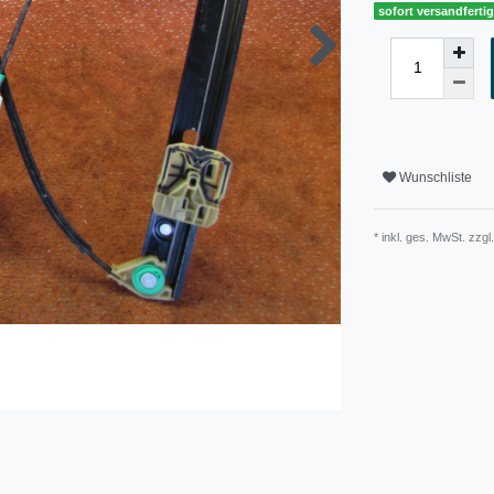
sofort versandferti
Wunschliste
* inkl. ges. MwSt. zzgl