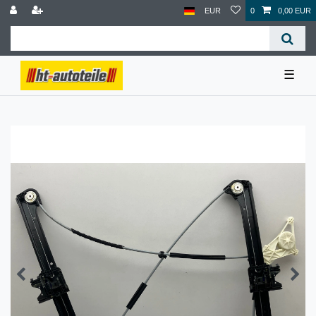
EUR
0
0,00 EUR
☰