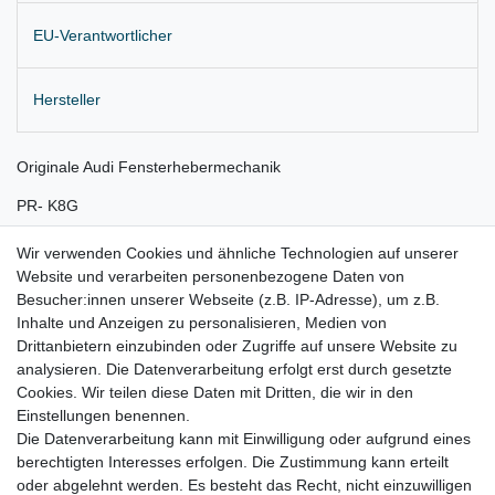
EU-Verantwortlicher
Hersteller
Originale Audi Fensterhebermechanik
PR- K8G
Einbauposition: Tür vorne rechts
Wir verwenden Cookies und ähnliche Technologien auf unserer
Website und verarbeiten personenbezogene Daten von
Aus Neuwagen mit langer Standzeit demontiert
Besucher:innen unserer Webseite (z.B. IP-Adresse), um z.B.
Lieferung wie abgebildet
Inhalte und Anzeigen zu personalisieren, Medien von
Drittanbietern einzubinden oder Zugriffe auf unsere Website zu
für:
analysieren. Die Datenverarbeitung erfolgt erst durch gesetzte
Cookies. Wir teilen diese Daten mit Dritten, die wir in den
Audi A3 8V Bj. 08.2012 – 09.2017 ( 2-türig Kurzheck )
Einstellungen benennen.
Die Datenverarbeitung kann mit Einwilligung oder aufgrund eines
berechtigten Interesses erfolgen. Die Zustimmung kann erteilt
oder abgelehnt werden. Es besteht das Recht, nicht einzuwilligen
Lieferzeit etwa 1 bis 3 Werktage