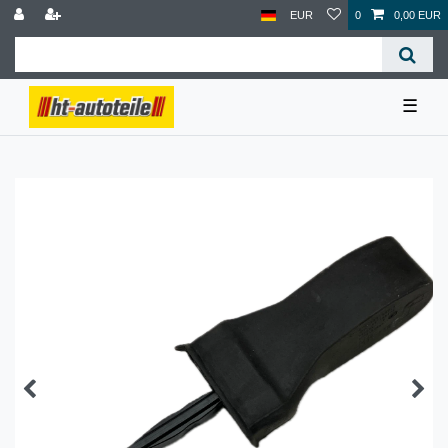
EUR
0
0,00 EUR
☰