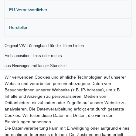
EU-Verantwortlicher
Hersteller
Original VW Türfangband für die Türen hinten
Einbauposition: links oder rechts
aus Neuwagen mit langer Standzeit
Lieferung wie abgebildet
Wir verwenden Cookies und ähnliche Technologien auf unserer
Website und verarbeiten personenbezogene Daten von
für:
Besucher:innen unserer Webseite (z.B. IP-Adresse), um z.B.
Seat Tarraco KN Bj. 2018 – 2024
Inhalte und Anzeigen zu personalisieren, Medien von
Drittanbietern einzubinden oder Zugriffe auf unsere Website zu
VW Tiguan II Bj. 2016 - 2024
analysieren. Die Datenverarbeitung erfolgt erst durch gesetzte
Cookies. Wir teilen diese Daten mit Dritten, die wir in den
VW Tiguan Allspace Bj. 2017 - 2024
Einstellungen benennen.
Die Datenverarbeitung kann mit Einwilligung oder aufgrund eines
berechtigten Interesses erfolgen. Die Zustimmung kann erteilt