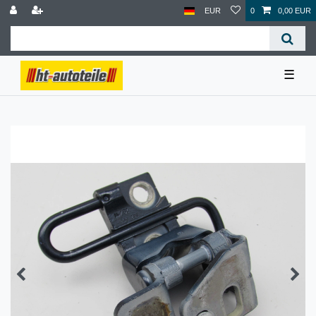
EUR
0
0,00 EUR
☰