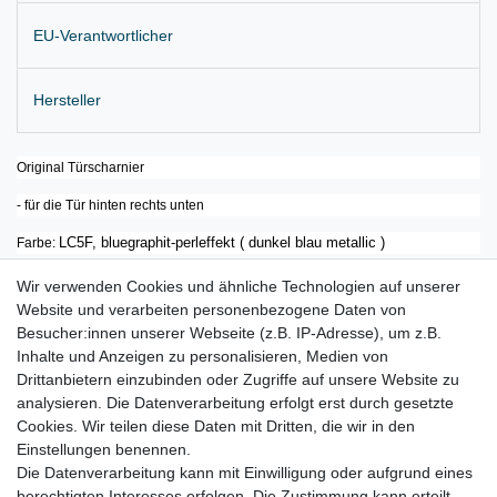
EU-Verantwortlicher
Hersteller
Original Türscharnier
- für die Tür hinten rechts unten
LC5F, bluegraphit-perleffekt ( dunkel blau metallic )
Farbe:
für:
Wir verwenden Cookies und ähnliche Technologien auf unserer
Website und verarbeiten personenbezogene Daten von
VW Golf 5 / 6 Bj. 2004 - 2012
Besucher:innen unserer Webseite (z.B. IP-Adresse), um z.B.
VW Golf Variant Bj. 2007 - 2013
Inhalte und Anzeigen zu personalisieren, Medien von
Drittanbietern einzubinden oder Zugriffe auf unsere Website zu
VW Golf Plus Bj. 2005 - 2013
analysieren. Die Datenverarbeitung erfolgt erst durch gesetzte
Cookies. Wir teilen diese Daten mit Dritten, die wir in den
VW Jetta III Bj. 2005 - 2010
Einstellungen benennen.
Die Datenverarbeitung kann mit Einwilligung oder aufgrund eines
berechtigten Interesses erfolgen. Die Zustimmung kann erteilt