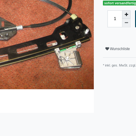
sofort versandferti
Wunschliste
* inkl. ges. MwSt. zzgl