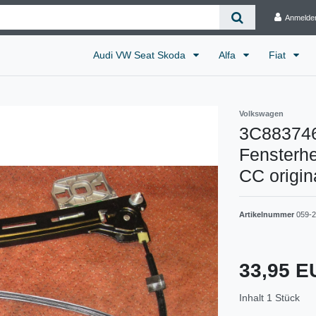
Anmelde
Audi VW Seat Skoda
Alfa
Fiat
Volkswagen
3C883746
Fensterh
CC origin
Artikelnummer
059-
33,95 
Inhalt
1
Stück