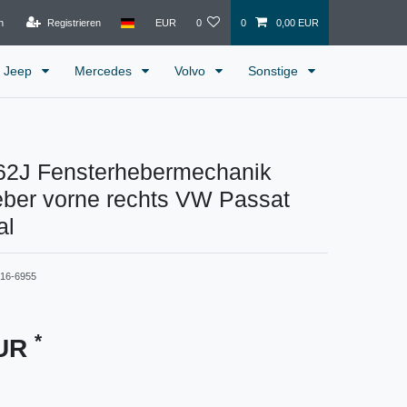
n
Registrieren
EUR
0
0
0,00 EUR
Jeep
Mercedes
Volvo
Sonstige
2J Fensterhebermechanik
eber vorne rechts VW Passat
al
216-6955
*
EUR