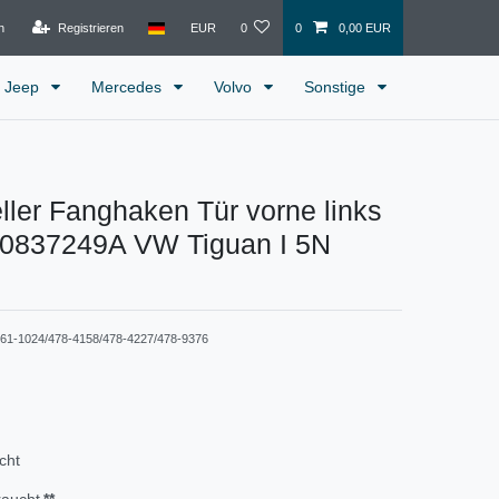
n
Registrieren
EUR
0
0
0,00 EUR
Jeep
Mercedes
Volvo
Sonstige
eller Fanghaken Tür vorne links
N0837249A VW Tiguan I 5N
61-1024/478-4158/478-4227/478-9376
cht
raucht
**