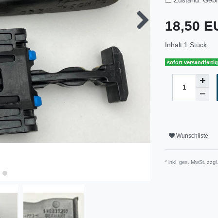
18,50 
Inhalt
1
Stück
sofort versandferti
Wunschliste
* inkl. ges. MwSt. zzgl