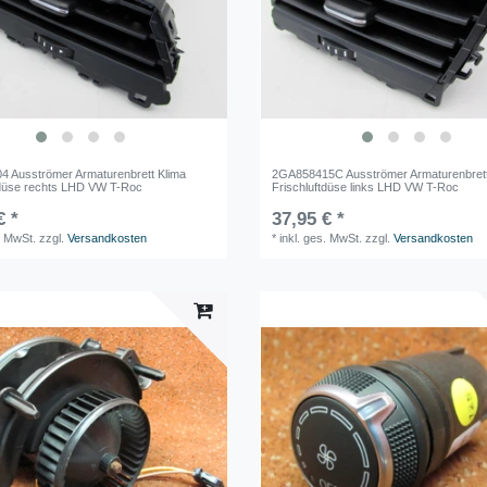
 Ausströmer Armaturenbrett Klima
2GA858415C Ausströmer Armaturenbrett
tdüse rechts LHD VW T-Roc
Frischluftdüse links LHD VW T-Roc
€ *
37,95 € *
. MwSt.
zzgl.
Versandkosten
*
inkl. ges. MwSt.
zzgl.
Versandkosten