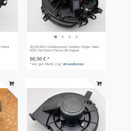
 Klima
3Q2819021 Gebläsemotor Gebläse Regler Valeo
RHD VW Arteon Passat B8 original
66,50 € *
*
inkl. ges. MwSt.
zzgl.
Versandkosten