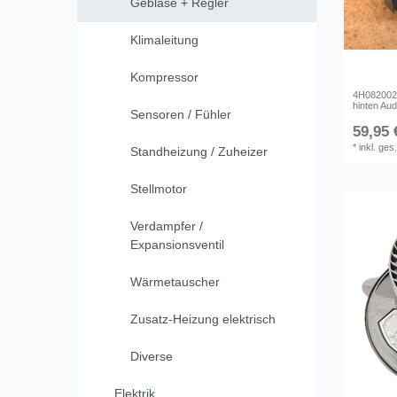
Gebläse + Regler
Klimaleitung
Kompressor
4H082002
hinten Aud
Sensoren / Fühler
59,95 
*
inkl. ges
Standheizung / Zuheizer
Stellmotor
Verdampfer /
Expansionsventil
Wärmetauscher
Zusatz-Heizung elektrisch
Diverse
Elektrik