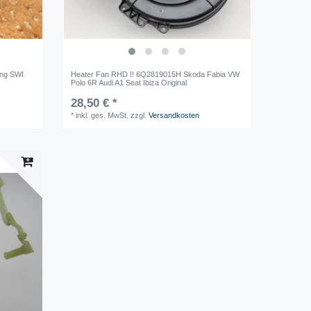
ung SWI
Heater Fan RHD !! 6Q2819015H Skoda Fabia VW
Polo 6R Audi A1 Seat Ibiza Original
28,50 € *
*
inkl. ges. MwSt.
zzgl.
Versandkosten