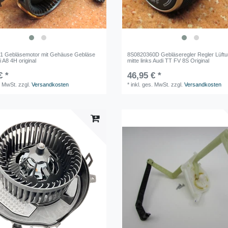
1 Gebläsemotor mit Gehäuse Gebläse
8S0820360D Gebläseregler Regler Lüft
i A8 4H original
mitte links Audi TT FV 8S Original
€ *
46,95 € *
. MwSt.
zzgl.
Versandkosten
*
inkl. ges. MwSt.
zzgl.
Versandkosten