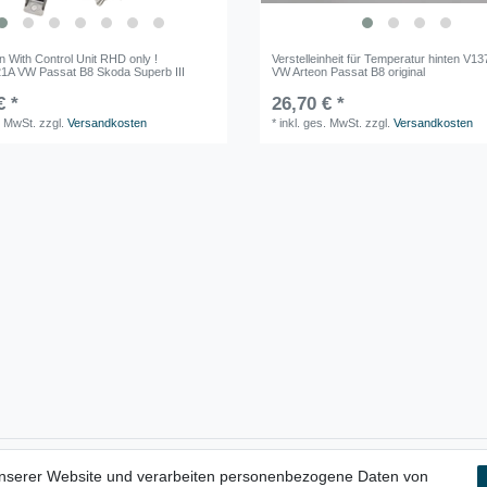
n With Control Unit RHD only !
Verstelleinheit für Temperatur hinten V
A VW Passat B8 Skoda Superb III
VW Arteon Passat B8 original
€ *
26,70 € *
. MwSt.
zzgl.
Versandkosten
*
inkl. ges. MwSt.
zzgl.
Versandkosten
unserer Website und verarbeiten personenbezogene Daten von