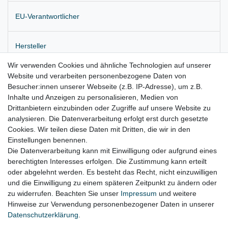
EU-Verantwortlicher
Hersteller
Wir verwenden Cookies und ähnliche Technologien auf unserer
Website und verarbeiten personenbezogene Daten von
Originales Klimabedienteil
Besucher:innen unserer Webseite (z.B. IP-Adresse), um z.B.
für Sitzheizung (ohne Sitzbelüftung)
Inhalte und Anzeigen zu personalisieren, Medien von
Drittanbietern einzubinden oder Zugriffe auf unsere Website zu
für:
analysieren. Die Datenverarbeitung erfolgt erst durch gesetzte
Cookies. Wir teilen diese Daten mit Dritten, die wir in den
Audi A8 4H Bj. 2009 - 04/2014
Einstellungen benennen.
Die Datenverarbeitung kann mit Einwilligung oder aufgrund eines
berechtigten Interesses erfolgen. Die Zustimmung kann erteilt
oder abgelehnt werden. Es besteht das Recht, nicht einzuwilligen
Lieferzeit etwa 1 bis 3 Werktage
und die Einwilligung zu einem späteren Zeitpunkt zu ändern oder
zu widerrufen. Beachten Sie unser
Impressum
und weitere
Hinweise zur Verwendung personenbezogener Daten in unserer
Daten­schutz­erklärung
.
Impressum
Daten­schutz­erklärung
AGB