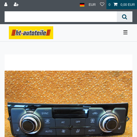
EUR
0
0,00 EUR
☰