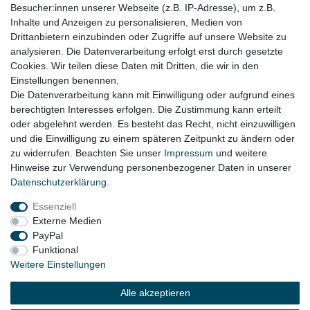
Besucher:innen unserer Webseite (z.B. IP-Adresse), um z.B.
ob der Artikel bei Ihrem Fahrzeug passt
Inhalte und Anzeigen zu personalisieren, Medien von
Drittanbietern einzubinden oder Zugriffe auf unsere Website zu
für:
analysieren. Die Datenverarbeitung erfolgt erst durch gesetzte
Cookies. Wir teilen diese Daten mit Dritten, die wir in den
VW Touareg 7L Bj. 2002 - 02/2006
Einstellungen benennen.
Die Datenverarbeitung kann mit Einwilligung oder aufgrund eines
berechtigten Interesses erfolgen. Die Zustimmung kann erteilt
oder abgelehnt werden. Es besteht das Recht, nicht einzuwilligen
Lieferzeit etwa 1 bis 3 Werktage
und die Einwilligung zu einem späteren Zeitpunkt zu ändern oder
zu widerrufen. Beachten Sie unser
Impressum
und weitere
Hinweise zur Verwendung personenbezogener Daten in unserer
Daten­schutz­erklärung
.
Impressum
Daten­schutz­erklärung
AGB
Essenziell
Externe Medien
Widerrufs­recht
Kontakt
Vertrag widerrufen
PayPal
Funktional
Weitere Einstellungen
© Copyright 2026 | Alle Rechte vorbehalten.
Alle akzeptieren