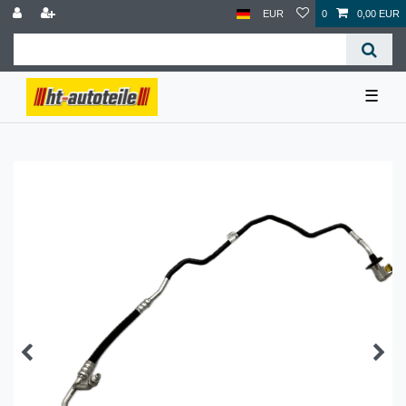
EUR
0
0,00 EUR
☰