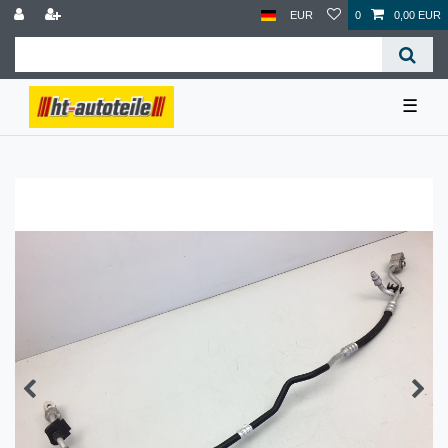
EUR
0
0,00 EUR
☰