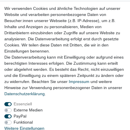
5,0 V10 TDI Motor BLE
(bis VIN 7L_6_052000)
Wir verwenden Cookies und ähnliche Technologien auf unserer
Website und verarbeiten personenbezogene Daten von
4,2 V8 Motor AXQ
(bis VIN 7L_6_060000)
Besucher:innen unserer Webseite (z.B. IP-Adresse), um z.B.
6,0 W12 Motor BJN
(bis VIN 7L_6_060
000)
Inhalte und Anzeigen zu personalisieren, Medien von
Drittanbietern einzubinden oder Zugriffe auf unsere Website zu
für:
analysieren. Die Datenverarbeitung erfolgt erst durch gesetzte
Cookies. Wir teilen diese Daten mit Dritten, die wir in den
VW Touareg 7L Bj 2002 - 02/2006
Einstellungen benennen.
Die Datenverarbeitung kann mit Einwilligung oder aufgrund eines
berechtigten Interesses erfolgen. Die Zustimmung kann erteilt
oder abgelehnt werden. Es besteht das Recht, nicht einzuwilligen
Lieferzeit etwa 1 bis 3 Werktage
und die Einwilligung zu einem späteren Zeitpunkt zu ändern oder
zu widerrufen. Beachten Sie unser
Impressum
und weitere
Hinweise zur Verwendung personenbezogener Daten in unserer
Daten­schutz­erklärung
.
Impressum
Daten­schutz­erklärung
AGB
Essenziell
Externe Medien
Widerrufs­recht
Kontakt
Vertrag widerrufen
PayPal
Funktional
Weitere Einstellungen