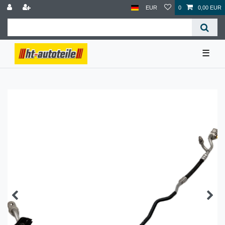
EUR
0
0,00 EUR
☰