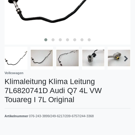
Volkswagen
Klimaleitung Klima Leitung
7L6820741D Audi Q7 4L VW
Touareg I 7L Original
Artikelnummer
076-243-3899/249-6217/209-6757/244-3368