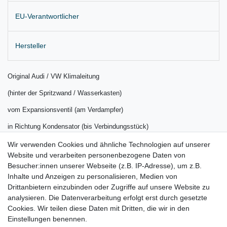
EU-Verantwortlicher
Hersteller
Original Audi / VW Klimaleitung
(hinter der Spritzwand / Wasserkasten)
vom Expansionsventil (am Verdampfer)
in Richtung Kondensator (bis Verbindungsstück)
für alle Motor-Varianten
Wir verwenden Cookies und ähnliche Technologien auf unserer
Website und verarbeiten personenbezogene Daten von
Lieferung wie abgebildet
Besucher:innen unserer Webseite (z.B. IP-Adresse), um z.B.
Inhalte und Anzeigen zu personalisieren, Medien von
für:
Drittanbietern einzubinden oder Zugriffe auf unsere Website zu
Audi Q7 4L Bj. 2005 –
2015
analysieren. Die Datenverarbeitung erfolgt erst durch gesetzte
Cookies. Wir teilen diese Daten mit Dritten, die wir in den
VW Touareg I 7L Bj. 06/2005 – 2010 (ab VIN 7L_6_060001)
Einstellungen benennen.