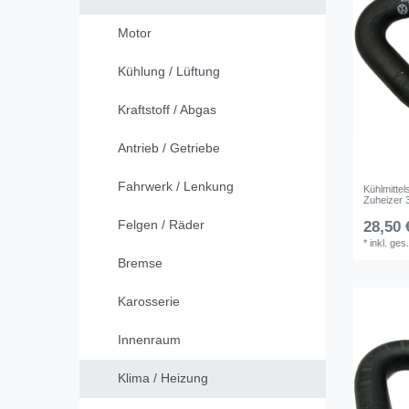
Motor
Kühlung / Lüftung
Kraftstoff / Abgas
Antrieb / Getriebe
Fahrwerk / Lenkung
Kühlmitte
Zuheizer
Felgen / Räder
28,50 
*
inkl. ges
Bremse
Karosserie
Innenraum
Klima / Heizung