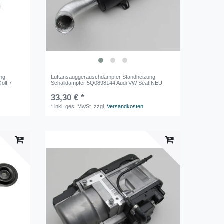
ung
Luftansauggeräuschdämpfer Standheizung
olf 7
Schalldämpfer 5Q0898144 Audi VW Seat NEU
33,30 € *
*
inkl. ges. MwSt.
zzgl.
Versandkosten