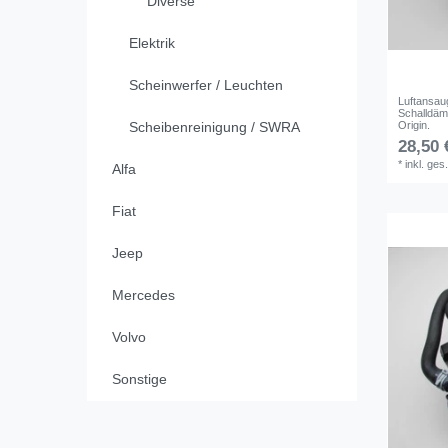
Diverse
Elektrik
Scheinwerfer / Leuchten
Luftansa
Schalldä
Origin.
Scheibenreinigung / SWRA
28,50 
*
inkl. ges
Alfa
Fiat
Jeep
Mercedes
Volvo
Sonstige