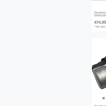
Standheiz
5WA815005
474,95
*
inkl. ges
Standheiz