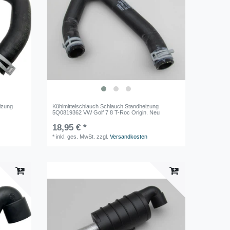
izung
Kühlmittelschlauch Schlauch Standheizung
5Q0819362 VW Golf 7 8 T-Roc Origin. Neu
18,95 € *
*
inkl. ges. MwSt.
zzgl.
Versandkosten