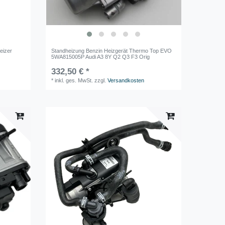
eizer
Standheizung Benzin Heizgerät Thermo Top EVO
5WA815005P Audi A3 8Y Q2 Q3 F3 Orig
332,50 € *
*
inkl. ges. MwSt.
zzgl.
Versandkosten