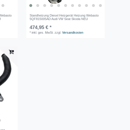
 Webasto
Standheizung Diesel Heizgerät Heizung Webasto
U
5QF815005AD Audi VW Seat Skoda NEU
474,95 € *
*
inkl. ges. MwSt.
zzgl.
Versandkosten
zung