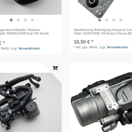
uggeräuschdämpfer Webasto
Standheizung Befestigung Heizgerät Zuh
mpfer 5WA819194B Audi VW Skoda
Halter 3Q0819595 VW Arteon Passat B8
18,50 € *
€ *
*
inkl. ges. MwSt.
zzgl.
Versandkosten
. MwSt.
zzgl.
Versandkosten