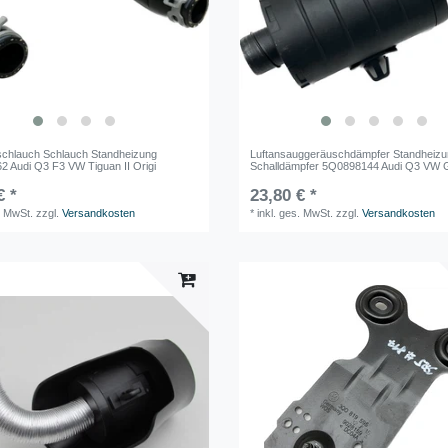
lschlauch Schlauch Standheizung
Luftansauggeräuschdämpfer Standheiz
 Audi Q3 F3 VW Tiguan II Origi
Schalldämpfer 5Q0898144 Audi Q3 VW G
€ *
23,80 € *
. MwSt.
zzgl.
Versandkosten
*
inkl. ges. MwSt.
zzgl.
Versandkosten