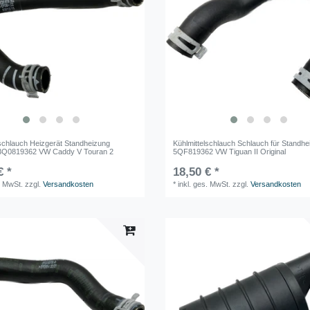
lschlauch Heizgerät Standheizung
Kühlmittelschlauch Schlauch für Standhe
 3Q0819362 VW Caddy V Touran 2
5QF819362 VW Tiguan II Original
€ *
18,50 € *
. MwSt.
zzgl.
Versandkosten
*
inkl. ges. MwSt.
zzgl.
Versandkosten