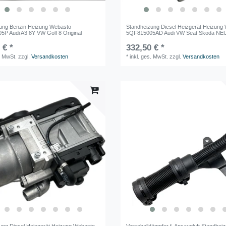
ung Benzin Heizung Webasto
Standheizung Diesel Heizgerät Heizung
P Audi A3 8Y VW Golf 8 Original
5QF815005AD Audi VW Seat Skoda NE
 € *
332,50 € *
. MwSt.
zzgl.
Versandkosten
*
inkl. ges. MwSt.
zzgl.
Versandkosten
ung Diesel Heizgerät Heizung Webasto
Vorschalldämpfer f. Ansaugluft Standhei