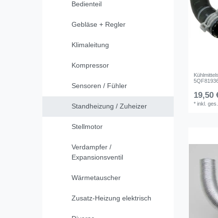
Bedienteil
Gebläse + Regler
Klimaleitung
Kompressor
Kühlmitte
5QF819362
Sensoren / Fühler
19,50 
*
inkl. ges
Standheizung / Zuheizer
Stellmotor
Verdampfer /
Expansionsventil
Wärmetauscher
Zusatz-Heizung elektrisch