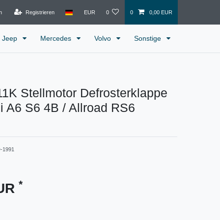
n
Registrieren
EUR
0
0
0,00 EUR
Jeep
Mercedes
Volvo
Sonstige
1K Stellmotor Defrosterklappe
 A6 S6 4B / Allroad RS6
D-1991
*
EUR