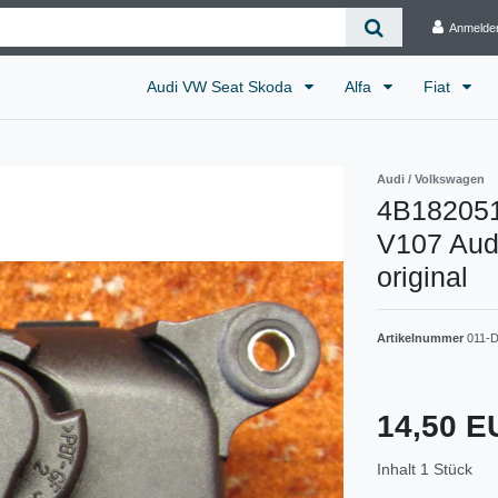
Anmelde
Audi VW Seat Skoda
Alfa
Fiat
Audi / Volkswagen
4B182051
V107 Audi
original
Artikelnummer
011-
14,50 
Inhalt
1
Stück