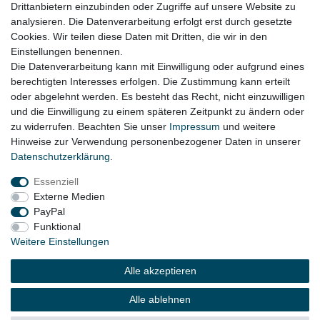
Drittanbietern einzubinden oder Zugriffe auf unsere Website zu
Audi Q5 Bj. 2009-2017
analysieren. Die Datenverarbeitung erfolgt erst durch gesetzte
Cookies. Wir teilen diese Daten mit Dritten, die wir in den
Einstellungen benennen.
Die Datenverarbeitung kann mit Einwilligung oder aufgrund eines
berechtigten Interesses erfolgen. Die Zustimmung kann erteilt
oder abgelehnt werden. Es besteht das Recht, nicht einzuwilligen
Lieferzeit etwa 1 bis 3 Werktage
und die Einwilligung zu einem späteren Zeitpunkt zu ändern oder
zu widerrufen. Beachten Sie unser
Impressum
und weitere
Hinweise zur Verwendung personenbezogener Daten in unserer
Daten­schutz­erklärung
.
Impressum
Daten­schutz­erklärung
AGB
Essenziell
Externe Medien
Widerrufs­recht
Kontakt
Vertrag widerrufen
PayPal
Funktional
Weitere Einstellungen
© Copyright 2026 | Alle Rechte vorbehalten.
Alle akzeptieren
Alle ablehnen