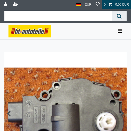
EUR
0
0,00 EUR
☰