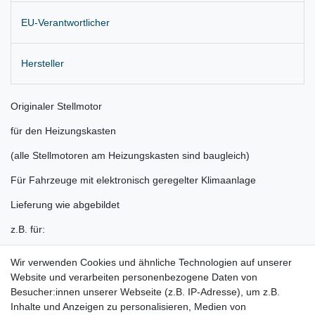
EU-Verantwortlicher
Hersteller
Originaler Stellmotor
für den Heizungskasten
​(alle Stellmotoren am Heizungskasten sind baugleich)
Für Fahrzeuge mit elektronisch geregelter Klimaanlage
Lieferung wie abgebildet
z.B. für:
Audi A4 8K Bj. 2008-2015
Wir verwenden Cookies und ähnliche Technologien auf unserer
Website und verarbeiten personenbezogene Daten von
Audi A5/S5/RS5 Bj. 2007-2016
Besucher:innen unserer Webseite (z.B. IP-Adresse), um z.B.
Audi A5 Cabrio Bj. 2010 - 2016
Inhalte und Anzeigen zu personalisieren, Medien von