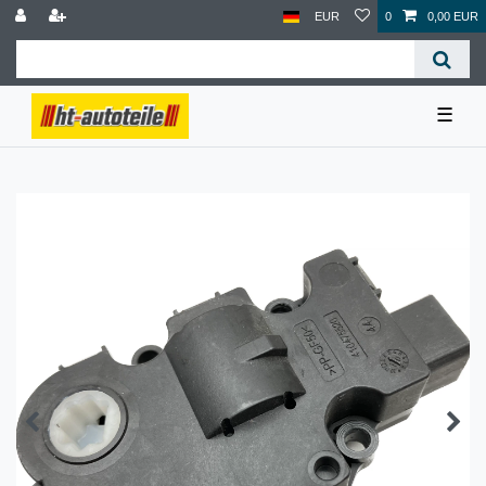
EUR
0
0,00 EUR
☰