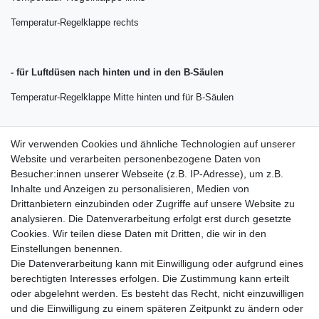
Temperatur-Regelklappe rechts
- für Luftdüsen nach hinten und in den B-Säulen
Temperatur-Regelklappe Mitte hinten und für B-Säulen
Wir verwenden Cookies und ähnliche Technologien auf unserer
Lieferung wie abgebildet
Website und verarbeiten personenbezogene Daten von
Der Stellmotor muss in der Regel über Diagnosetester angelernt
Besucher:innen unserer Webseite (z.B. IP-Adresse), um z.B.
werden !
Inhalte und Anzeigen zu personalisieren, Medien von
Drittanbietern einzubinden oder Zugriffe auf unsere Website zu
für:
analysieren. Die Datenverarbeitung erfolgt erst durch gesetzte
Cookies. Wir teilen diese Daten mit Dritten, die wir in den
VW Touareg 7P Bj. 2010 - 2018
Einstellungen benennen.
Die Datenverarbeitung kann mit Einwilligung oder aufgrund eines
berechtigten Interesses erfolgen. Die Zustimmung kann erteilt
oder abgelehnt werden. Es besteht das Recht, nicht einzuwilligen
Lieferzeit etwa 1 bis 3 Werktage
und die Einwilligung zu einem späteren Zeitpunkt zu ändern oder