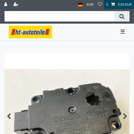
EUR
0
0,00 EUR
☰