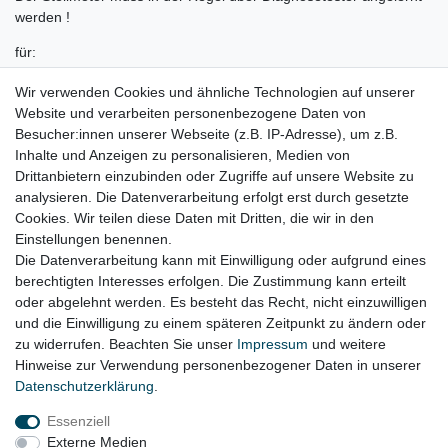
werden !
für:
Audi A6 4G Bj. 2010 - 2018 (nicht für Luftkanal in der
Wir verwenden Cookies und ähnliche Technologien auf unserer
Mittelarmlehne)
Website und verarbeiten personenbezogene Daten von
Besucher:innen unserer Webseite (z.B. IP-Adresse), um z.B.
Audi A7 4G Bj. 2010 - 2017 (nicht für Luftkanal in der
Inhalte und Anzeigen zu personalisieren, Medien von
Mittelarmlehne)
Drittanbietern einzubinden oder Zugriffe auf unsere Website zu
analysieren. Die Datenverarbeitung erfolgt erst durch gesetzte
Audi A8 4H Bj. 2009 - 2017 (nicht für die Luftausströmer links und
Cookies. Wir teilen diese Daten mit Dritten, die wir in den
rechts im Armaturenbrett)
Einstellungen benennen.
Die Datenverarbeitung kann mit Einwilligung oder aufgrund eines
berechtigten Interesses erfolgen. Die Zustimmung kann erteilt
oder abgelehnt werden. Es besteht das Recht, nicht einzuwilligen
Lieferzeit etwa 1 bis 3 Werktage
und die Einwilligung zu einem späteren Zeitpunkt zu ändern oder
zu widerrufen. Beachten Sie unser
Impressum
und weitere
Hinweise zur Verwendung personenbezogener Daten in unserer
Daten­schutz­erklärung
.
Impressum
Daten­schutz­erklärung
AGB
Essenziell
Externe Medien