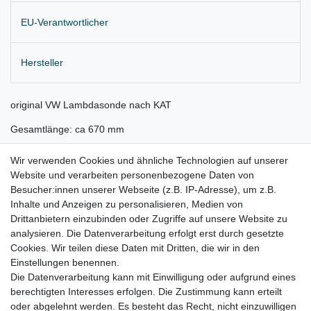
EU-Verantwortlicher
Hersteller
original VW Lambdasonde nach KAT
Gesamtlänge: ca 670 mm
für 1,0 TSI Motor CHZA (66 KW / 90 PS)
Wir verwenden Cookies und ähnliche Technologien auf unserer
Website und verarbeiten personenbezogene Daten von
aus Neuwagen demontiert
Besucher:innen unserer Webseite (z.B. IP-Adresse), um z.B.
Lieferung wie abgebildet
Inhalte und Anzeigen zu personalisieren, Medien von
Drittanbietern einzubinden oder Zugriffe auf unsere Website zu
für:
analysieren. Die Datenverarbeitung erfolgt erst durch gesetzte
Cookies. Wir teilen diese Daten mit Dritten, die wir in den
VW Up ! Bj. 2016 - 2018
Einstellungen benennen.
Die Datenverarbeitung kann mit Einwilligung oder aufgrund eines
berechtigten Interesses erfolgen. Die Zustimmung kann erteilt
oder abgelehnt werden. Es besteht das Recht, nicht einzuwilligen
Lieferzeit etwa 1 bis 3 Werktage