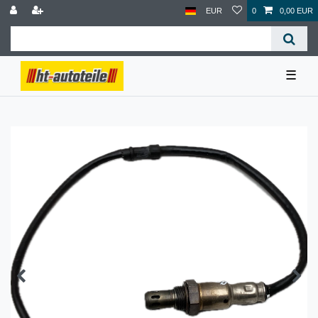
EUR
0
0,00 EUR
☰