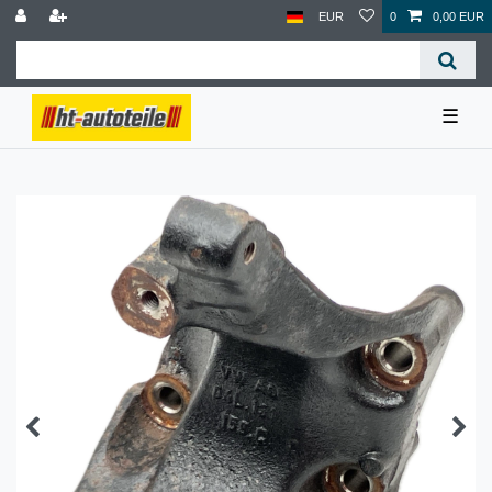
EUR
0
0,00 EUR
☰