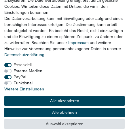
analysieren. Die Datenverarbeitung erfolgt erst durch gesetzte
Cookies. Wir teilen diese Daten mit Dritten, die wir in den
Audi Q5 FY Bj- 2018 - 2020
Einstellungen benennen.
Die Datenverarbeitung kann mit Einwilligung oder aufgrund eines
berechtigten Interesses erfolgen. Die Zustimmung kann erteilt
oder abgelehnt werden. Es besteht das Recht, nicht einzuwilligen
Lieferzeit etwa 1 bis 3 Werktage
und die Einwilligung zu einem späteren Zeitpunkt zu ändern oder
zu widerrufen. Beachten Sie unser
Impressum
und weitere
Hinweise zur Verwendung personenbezogener Daten in unserer
Daten­schutz­erklärung
.
Impressum
Daten­schutz­erklärung
AGB
Essenziell
Externe Medien
Widerrufs­recht
Kontakt
Vertrag widerrufen
PayPal
Funktional
Weitere Einstellungen
© Copyright 2026 | Alle Rechte vorbehalten.
Alle akzeptieren
Alle ablehnen
Auswahl akzeptieren