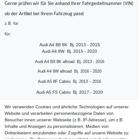
Gerne prüfen wir für Sie anhand Ihrer Fahrgestellnummer (VIN)
ob der Artikel bei Ihrem Fahrzeug passt
z.B. für:
für:
Audi A4 B8 8K Bj. 2013 - 2015
Audi A4 8W Bj. 2015 - 2020
Audi A4 B8 8K allroad Bj.
2013 - 2016
Audi A4 8W allroad Bj. 2016 - 2020
Audi A5 8F Cabrio Bj. 2013 – 2016
Audi A5 F5
Bj. 2017 - 2020
Cabrio
Audi A5 8T Coupe/Sportback Bj. 2013 – 2016
Wir verwenden Cookies und ähnliche Technologien auf unserer
Website und verarbeiten personenbezogene Daten von
Audi A5 F5 Coupe/Sportback Bj. 2017 - 2020
Besucher:innen unserer Webseite (z.B. IP-Adresse), um z.B.
Audi A6 4G Bj. 2013 – 2018
Inhalte und Anzeigen zu personalisieren, Medien von
Drittanbietern einzubinden oder Zugriffe auf unsere Website zu
Audi Q5 8R Bj. 2014 – 2017