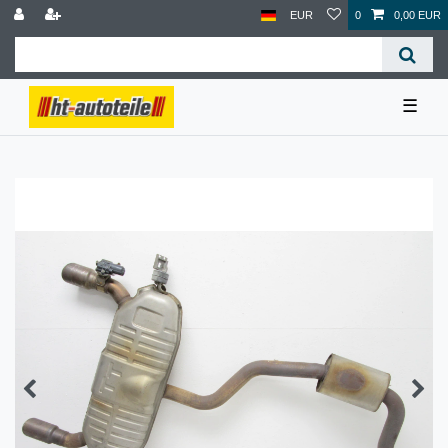
EUR
0
0,00 EUR
☰