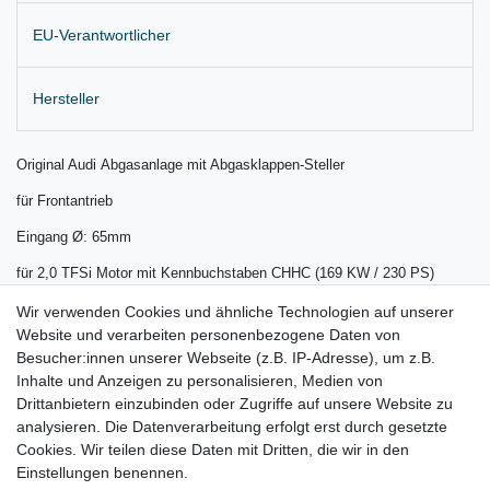
EU-Verantwortlicher
Hersteller
Original Audi Abgasanlage mit Abgasklappen-Steller
für Frontantrieb
Eingang Ø: 65mm
für 2,0 TFSi Motor mit Kennbuchstaben CHHC (169 KW / 230 PS)
Passt technisch auch beim 1,8 TFSI
Wir verwenden Cookies und ähnliche Technologien auf unserer
Website und verarbeiten personenbezogene Daten von
und beim 2,0 TFSI mit 180 KW / 245 PS
Besucher:innen unserer Webseite (z.B. IP-Adresse), um z.B.
Inhalte und Anzeigen zu personalisieren, Medien von
Lieferung wie abgebildet
Drittanbietern einzubinden oder Zugriffe auf unsere Website zu
für:
analysieren. Die Datenverarbeitung erfolgt erst durch gesetzte
Cookies. Wir teilen diese Daten mit Dritten, die wir in den
Audi TT 8S Bj. 2014 - 2020
Einstellungen benennen.