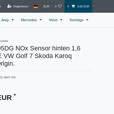
n
Registrieren
EUR
0
0
0,00 EUR
Jeep
Mercedes
Volvo
Sonstige
euteile
5DG NOx Sensor hinten 1,6
 VW Golf 7 Skoda Karoq
rigin.
31-8047 VIN
*
 EUR