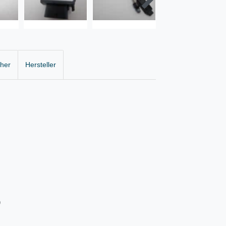
cher
Hersteller
)