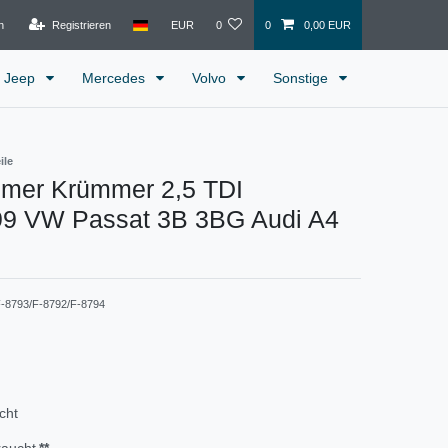
n
Registrieren
EUR
0
0
0,00 EUR
Jeep
Mercedes
Volvo
Sonstige
ile
mer Krümmer 2,5 TDI
9 VW Passat 3B 3BG Audi A4
-8793/F-8792/F-8794
cht
raucht
**