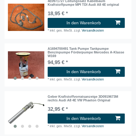
4E0971727 Leitungssatz Kabelbaum
Kraftstoffpumpe MPI TDI Audi A8 4E original
18,95 € *
In den Warenkorb
*
inkl. ges. MwSt.
zzgl.
Versandkosten
A1694700491 Tank Pumpe Tankpumpe
Benzinpumpe Förderpumpe Mercedes A-Klasse
W169
94,95 € *
In den Warenkorb
*
inkl. ges. MwSt.
zzgl.
Versandkosten
Geber Kraftstoffvorratsanzeige 3D0919673M
rechts Audi A8 4E VW Phaeton Original
32,95 € *
In den Warenkorb
*
inkl. ges. MwSt.
zzgl.
Versandkosten