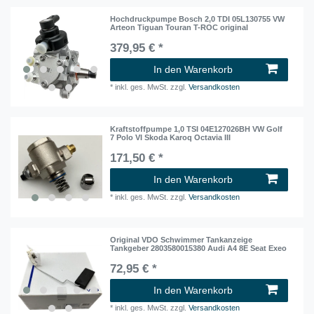
Hochdruckpumpe Bosch 2,0 TDI 05L130755 VW
Arteon Tiguan Touran T-ROC original
379,95 € *
In den Warenkorb
*
inkl. ges. MwSt.
zzgl.
Versandkosten
Kraftstoffpumpe 1,0 TSI 04E127026BH VW Golf
7 Polo VI Skoda Karoq Octavia III
171,50 € *
In den Warenkorb
*
inkl. ges. MwSt.
zzgl.
Versandkosten
Original VDO Schwimmer Tankanzeige
Tankgeber 2803580015380 Audi A4 8E Seat Exeo
72,95 € *
In den Warenkorb
*
inkl. ges. MwSt.
zzgl.
Versandkosten