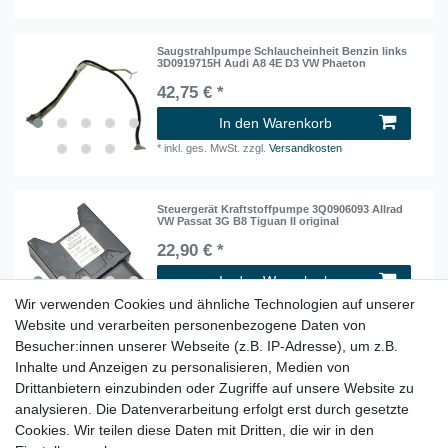
Saugstrahlpumpe Schlaucheinheit Benzin links
3D0919715H Audi A8 4E D3 VW Phaeton
42,75 € *
In den Warenkorb
*
inkl. ges. MwSt.
zzgl.
Versandkosten
Steuergerät Kraftstoffpumpe 3Q0906093 Allrad
VW Passat 3G B8 Tiguan II original
22,90 € *
In den Warenkorb
Wir verwenden Cookies und ähnliche Technologien auf unserer
*
inkl. ges. MwSt.
zzgl.
Versandkosten
Website und verarbeiten personenbezogene Daten von
Besucher:innen unserer Webseite (z.B. IP-Adresse), um z.B.
Inhalte und Anzeigen zu personalisieren, Medien von
Steuergerät STG für Kraftstoffpumpe Pumpe
8W0906121B Audi A4 B9 8W A5 F5 Origin.
Drittanbietern einzubinden oder Zugriffe auf unsere Website zu
19,50 € *
analysieren. Die Datenverarbeitung erfolgt erst durch gesetzte
Cookies. Wir teilen diese Daten mit Dritten, die wir in den
In den Warenkorb