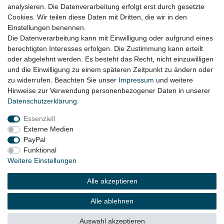
55,20 € *
analysieren. Die Datenverarbeitung erfolgt erst durch gesetzte
Cookies. Wir teilen diese Daten mit Dritten, die wir in den
In den Warenkorb
Einstellungen benennen.
*
inkl. ges. MwSt.
zzgl.
Versandkosten
Die Datenverarbeitung kann mit Einwilligung oder aufgrund eines
berechtigten Interesses erfolgen. Die Zustimmung kann erteilt
oder abgelehnt werden. Es besteht das Recht, nicht einzuwilligen
Lieferzeit etwa 1 bis 3 Werktage
und die Einwilligung zu einem späteren Zeitpunkt zu ändern oder
zu widerrufen. Beachten Sie unser
Impressum
und weitere
Hinweise zur Verwendung personenbezogener Daten in unserer
Daten­schutz­erklärung
.
Impressum
Daten­schutz­erklärung
AGB
Essenziell
Externe Medien
Widerrufs­recht
Kontakt
Vertrag widerrufen
PayPal
Funktional
Weitere Einstellungen
© Copyright 2026 | Alle Rechte vorbehalten.
Alle akzeptieren
Alle ablehnen
Auswahl akzeptieren