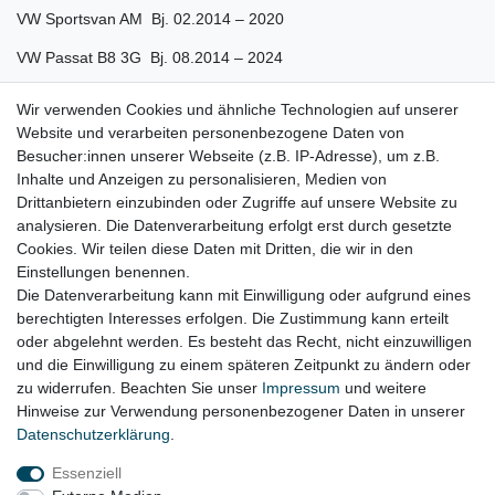
VW Sportsvan AM Bj. 02.2014 – 2020
VW Passat B8 3G Bj. 08.2014 – 2024
VW Tiguan II AD1 Bj. 01.2016 – 2024
Wir verwenden Cookies und ähnliche Technologien auf unserer
Website und verarbeiten personenbezogene Daten von
VW Tiguan allspace Bj. 09.2017 – 2024
Besucher:innen unserer Webseite (z.B. IP-Adresse), um z.B.
VW Touran II 5T Bj. 05.2015 – 2024
Inhalte und Anzeigen zu personalisieren, Medien von
Drittanbietern einzubinden oder Zugriffe auf unsere Website zu
VW T-Roc A1 Bj. 11.2017 – 2024
analysieren. Die Datenverarbeitung erfolgt erst durch gesetzte
Cookies. Wir teilen diese Daten mit Dritten, die wir in den
VW T-Roc A1 Cabrio Bj. 03.2020 - 2024
Einstellungen benennen.
Die Datenverarbeitung kann mit Einwilligung oder aufgrund eines
berechtigten Interesses erfolgen. Die Zustimmung kann erteilt
oder abgelehnt werden. Es besteht das Recht, nicht einzuwilligen
Lieferzeit etwa 1 bis 3 Werktage
und die Einwilligung zu einem späteren Zeitpunkt zu ändern oder
zu widerrufen. Beachten Sie unser
Impressum
und weitere
Hinweise zur Verwendung personenbezogener Daten in unserer
Daten­schutz­erklärung
.
Impressum
Daten­schutz­erklärung
AGB
Essenziell