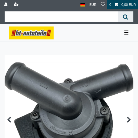
EUR
0
0,00 EUR
☰